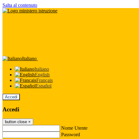
Salta al contenuto
Italiano
Italiano
English
Français
Español
Accedi
Accedi
button close
×
Nome Utente
Password