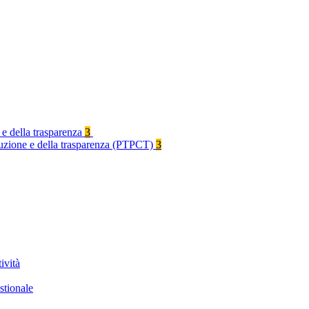
 e della trasparenza
3
rruzione e della trasparenza (PTPCT)
3
ività
stionale