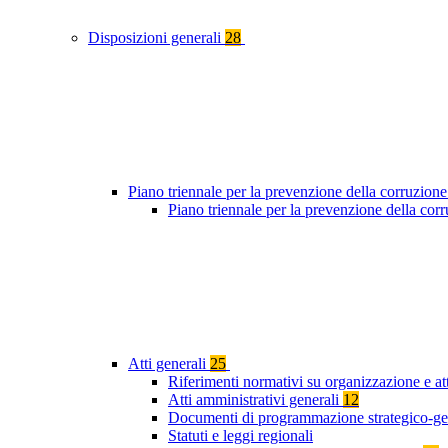
Disposizioni generali
28
Piano triennale per la prevenzione della corruzione
Piano triennale per la prevenzione della co
Atti generali
25
Riferimenti normativi su organizzazione e att
Atti amministrativi generali
12
Documenti di programmazione strategico-ge
Statuti e leggi regionali