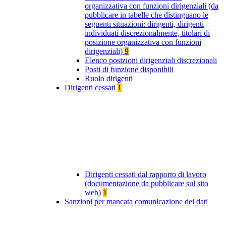
organizzativa con funzioni dirigenziali (da
pubblicare in tabelle che distinguano le
seguenti situazioni: dirigenti, dirigenti
individuati discrezionalmente, titolari di
posizione organizzativa con funzioni
dirigenziali)
9
Elenco posizioni dirigenziali discrezionali
Posti di funzione disponibili
Ruolo dirigenti
Dirigenti cessati
1
Dirigenti cessati dal rapporto di lavoro
(documentazione da pubblicare sul sito
web)
1
Sanzioni per mancata comunicazione dei dati