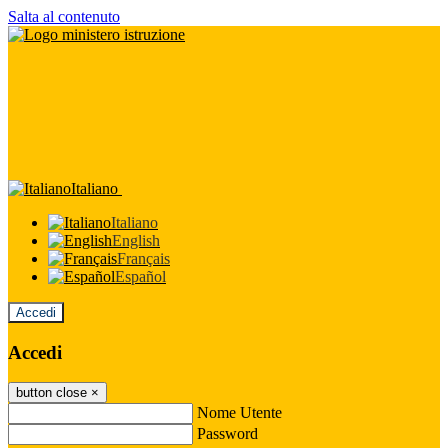
Salta al contenuto
Italiano
Italiano
English
Français
Español
Accedi
Accedi
button close
×
Nome Utente
Password