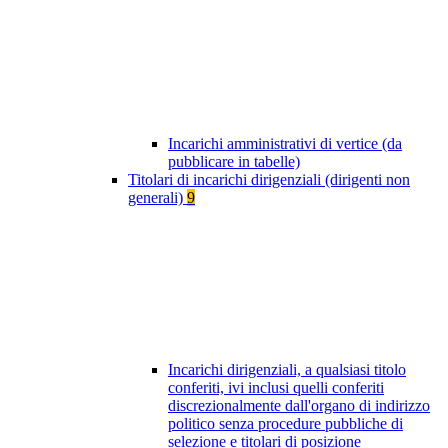
Incarichi amministrativi di vertice (da
pubblicare in tabelle)
Titolari di incarichi dirigenziali (dirigenti non
generali)
9
Incarichi dirigenziali, a qualsiasi titolo
conferiti, ivi inclusi quelli conferiti
discrezionalmente dall'organo di indirizzo
politico senza procedure pubbliche di
selezione e titolari di posizione