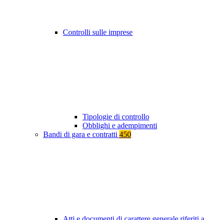
Controlli sulle imprese
Tipologie di controllo
Obblighi e adempimenti
Bandi di gara e contratti
450
Atti e documenti di carattere generale riferiti a