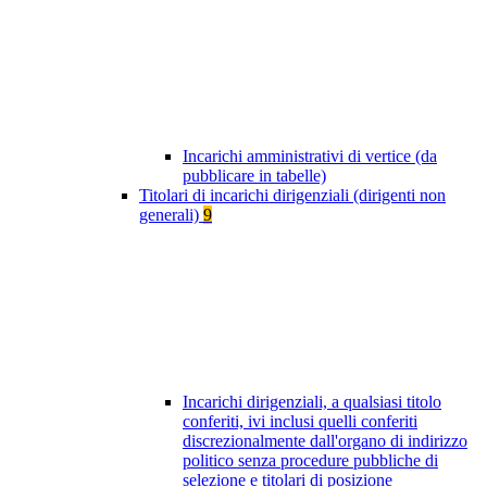
Incarichi amministrativi di vertice (da
pubblicare in tabelle)
Titolari di incarichi dirigenziali (dirigenti non
generali)
9
Incarichi dirigenziali, a qualsiasi titolo
conferiti, ivi inclusi quelli conferiti
discrezionalmente dall'organo di indirizzo
politico senza procedure pubbliche di
selezione e titolari di posizione