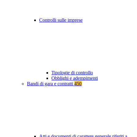
Controlli sulle imprese
Tipologie di controllo
Obblighi e adempimenti
Bandi di gara e contratti
450
Atti e documenti di carattere generale riferiti a