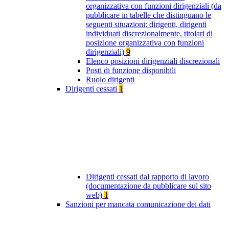
organizzativa con funzioni dirigenziali (da
pubblicare in tabelle che distinguano le
seguenti situazioni: dirigenti, dirigenti
individuati discrezionalmente, titolari di
posizione organizzativa con funzioni
dirigenziali)
9
Elenco posizioni dirigenziali discrezionali
Posti di funzione disponibili
Ruolo dirigenti
Dirigenti cessati
1
Dirigenti cessati dal rapporto di lavoro
(documentazione da pubblicare sul sito
web)
1
Sanzioni per mancata comunicazione dei dati