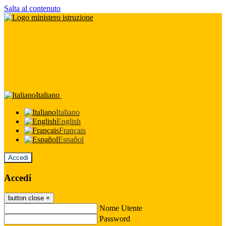
Salta al contenuto
Italiano
Italiano
English
Français
Español
Accedi
Accedi
button close
×
Nome Utente
Password