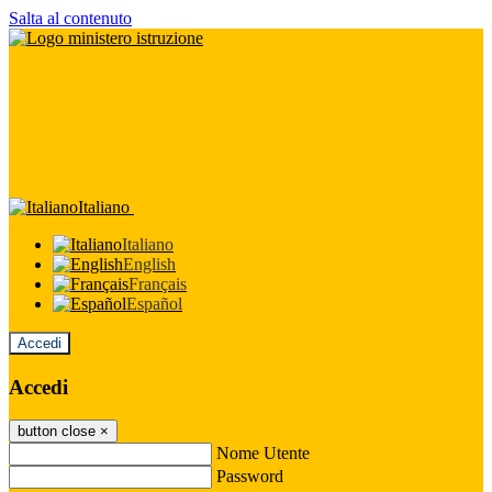
Salta al contenuto
Italiano
Italiano
English
Français
Español
Accedi
Accedi
button close
×
Nome Utente
Password