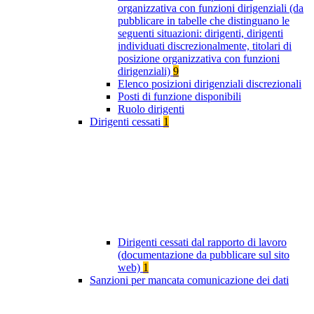
organizzativa con funzioni dirigenziali (da
pubblicare in tabelle che distinguano le
seguenti situazioni: dirigenti, dirigenti
individuati discrezionalmente, titolari di
posizione organizzativa con funzioni
dirigenziali)
9
Elenco posizioni dirigenziali discrezionali
Posti di funzione disponibili
Ruolo dirigenti
Dirigenti cessati
1
Dirigenti cessati dal rapporto di lavoro
(documentazione da pubblicare sul sito
web)
1
Sanzioni per mancata comunicazione dei dati