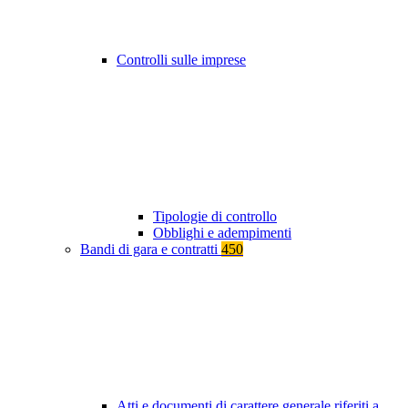
Controlli sulle imprese
Tipologie di controllo
Obblighi e adempimenti
Bandi di gara e contratti
450
Atti e documenti di carattere generale riferiti a