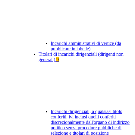
Incarichi amministrativi di vertice (da
pubblicare in tabelle)
Titolari di incarichi dirigenziali (dirigenti non
generali)
9
Incarichi dirigenziali, a qualsiasi titolo
conferiti, ivi inclusi quelli conferiti
discrezionalmente dall'organo di indirizzo
politico senza procedure pubbliche di
selezione e titolari di posizione