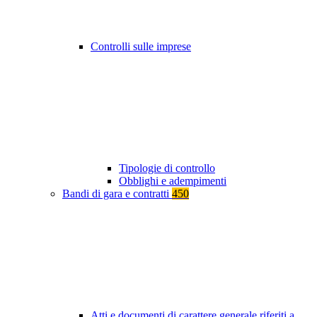
Controlli sulle imprese
Tipologie di controllo
Obblighi e adempimenti
Bandi di gara e contratti
450
Atti e documenti di carattere generale riferiti a