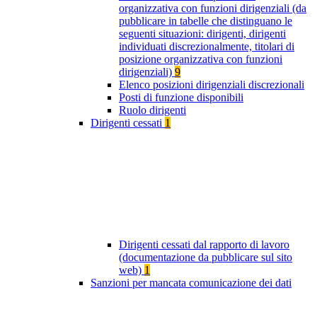
organizzativa con funzioni dirigenziali (da
pubblicare in tabelle che distinguano le
seguenti situazioni: dirigenti, dirigenti
individuati discrezionalmente, titolari di
posizione organizzativa con funzioni
dirigenziali)
9
Elenco posizioni dirigenziali discrezionali
Posti di funzione disponibili
Ruolo dirigenti
Dirigenti cessati
1
Dirigenti cessati dal rapporto di lavoro
(documentazione da pubblicare sul sito
web)
1
Sanzioni per mancata comunicazione dei dati