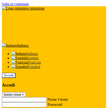
Salta al contenuto
Italiano
Italiano
English
Français
Español
Accedi
Accedi
button close
×
Nome Utente
Password