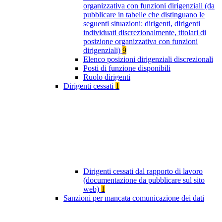
organizzativa con funzioni dirigenziali (da
pubblicare in tabelle che distinguano le
seguenti situazioni: dirigenti, dirigenti
individuati discrezionalmente, titolari di
posizione organizzativa con funzioni
dirigenziali)
9
Elenco posizioni dirigenziali discrezionali
Posti di funzione disponibili
Ruolo dirigenti
Dirigenti cessati
1
Dirigenti cessati dal rapporto di lavoro
(documentazione da pubblicare sul sito
web)
1
Sanzioni per mancata comunicazione dei dati