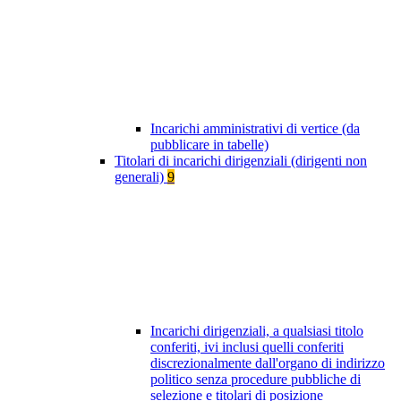
Incarichi amministrativi di vertice (da
pubblicare in tabelle)
Titolari di incarichi dirigenziali (dirigenti non
generali)
9
Incarichi dirigenziali, a qualsiasi titolo
conferiti, ivi inclusi quelli conferiti
discrezionalmente dall'organo di indirizzo
politico senza procedure pubbliche di
selezione e titolari di posizione