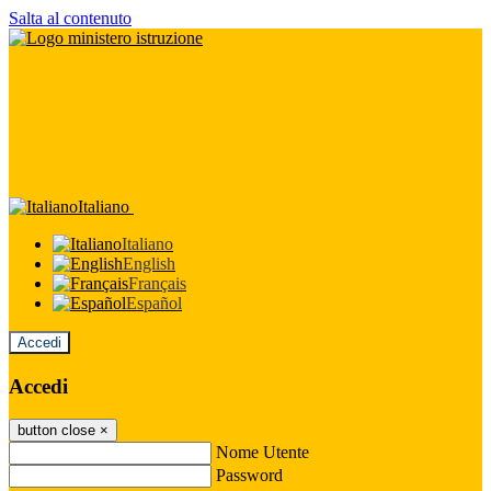
Salta al contenuto
Italiano
Italiano
English
Français
Español
Accedi
Accedi
button close
×
Nome Utente
Password