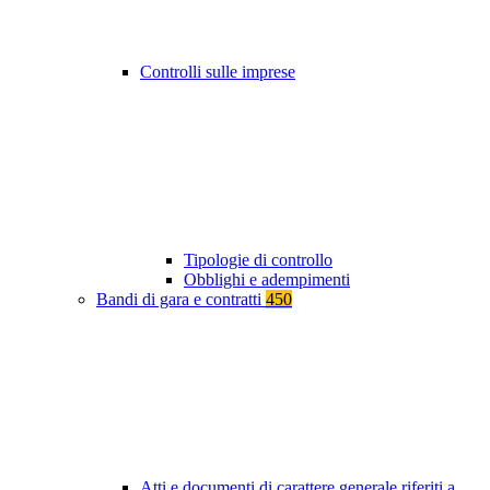
Controlli sulle imprese
Tipologie di controllo
Obblighi e adempimenti
Bandi di gara e contratti
450
Atti e documenti di carattere generale riferiti a