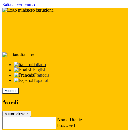
Salta al contenuto
Italiano
Italiano
English
Français
Español
Accedi
Accedi
button close
×
Nome Utente
Password