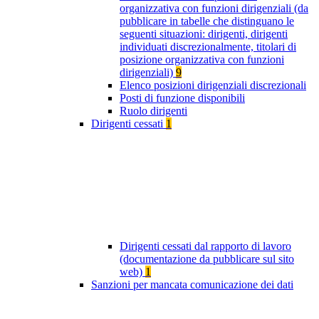
organizzativa con funzioni dirigenziali (da
pubblicare in tabelle che distinguano le
seguenti situazioni: dirigenti, dirigenti
individuati discrezionalmente, titolari di
posizione organizzativa con funzioni
dirigenziali)
9
Elenco posizioni dirigenziali discrezionali
Posti di funzione disponibili
Ruolo dirigenti
Dirigenti cessati
1
Dirigenti cessati dal rapporto di lavoro
(documentazione da pubblicare sul sito
web)
1
Sanzioni per mancata comunicazione dei dati