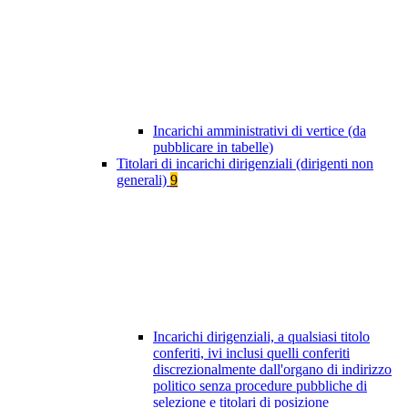
Incarichi amministrativi di vertice (da
pubblicare in tabelle)
Titolari di incarichi dirigenziali (dirigenti non
generali)
9
Incarichi dirigenziali, a qualsiasi titolo
conferiti, ivi inclusi quelli conferiti
discrezionalmente dall'organo di indirizzo
politico senza procedure pubbliche di
selezione e titolari di posizione