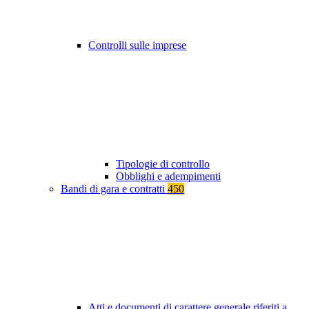
Controlli sulle imprese
Tipologie di controllo
Obblighi e adempimenti
Bandi di gara e contratti
450
Atti e documenti di carattere generale riferiti a