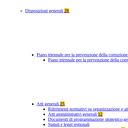
Disposizioni generali
28
Piano triennale per la prevenzione della corruzione
Piano triennale per la prevenzione della co
Atti generali
25
Riferimenti normativi su organizzazione e att
Atti amministrativi generali
12
Documenti di programmazione strategico-ge
Statuti e leggi regionali