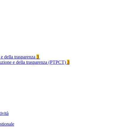
 e della trasparenza
3
rruzione e della trasparenza (PTPCT)
3
ività
stionale