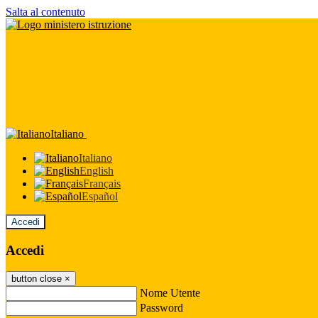
Salta al contenuto
Italiano
Italiano
English
Français
Español
Accedi
Accedi
button close
×
Nome Utente
Password