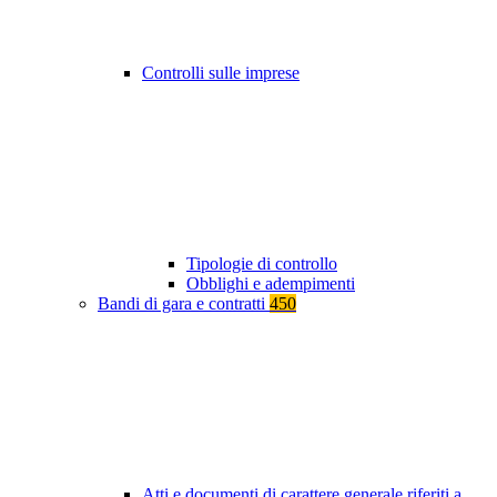
Controlli sulle imprese
Tipologie di controllo
Obblighi e adempimenti
Bandi di gara e contratti
450
Atti e documenti di carattere generale riferiti a