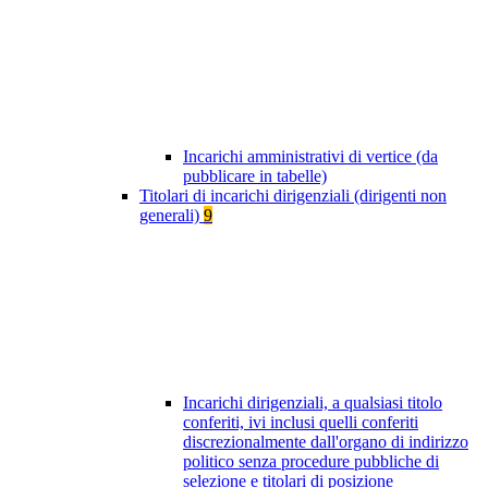
Incarichi amministrativi di vertice (da
pubblicare in tabelle)
Titolari di incarichi dirigenziali (dirigenti non
generali)
9
Incarichi dirigenziali, a qualsiasi titolo
conferiti, ivi inclusi quelli conferiti
discrezionalmente dall'organo di indirizzo
politico senza procedure pubbliche di
selezione e titolari di posizione