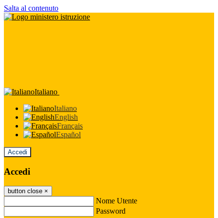
Salta al contenuto
Italiano
Italiano
English
Français
Español
Accedi
Accedi
button close
×
Nome Utente
Password