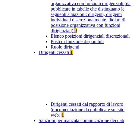
organizzativa con funzioni dirigenziali (da
pubblicare in tabelle che distinguano le
seguenti situazioni: dirigenti, dirigenti
individuati discrezionalmente, titolari di
posizione organizzativa con funzioni
dirigenziali)
9
Elenco posizioni dirigenziali discrezionali
Posti di funzione disponibili
Ruolo dirigenti
Dirigenti cessati
1
Dirigenti cessati dal rapporto di lavoro
(documentazione da pubblicare sul sito
web)
1
Sanzioni per mancata comunicazione dei dati