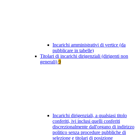
Incarichi amministrativi di vertice (da
pubblicare in tabelle)
Titolari di incarichi dirigenziali (dirigenti non
generali)
9
Incarichi dirigenziali, a qualsiasi titolo
conferiti, ivi inclusi quelli conferiti
discrezionalmente dall'organo di indirizzo
politico senza procedure pubbliche di
selezione e titolari di posizione