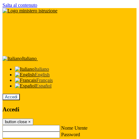
Salta al contenuto
Italiano
Italiano
English
Français
Español
Accedi
Accedi
button close
×
Nome Utente
Password