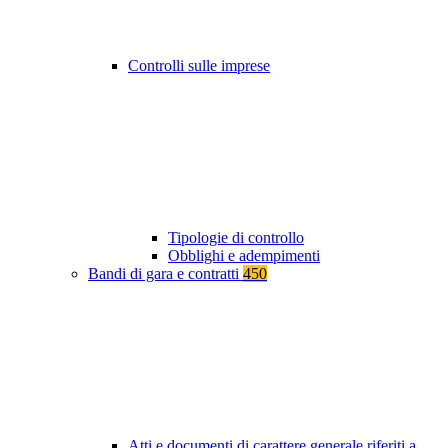
Controlli sulle imprese
Tipologie di controllo
Obblighi e adempimenti
Bandi di gara e contratti
450
Atti e documenti di carattere generale riferiti a