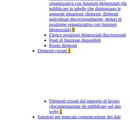
organizzativa con funzioni dirigenziali (da
pubblicare in tabelle che distinguano le
seguenti situazioni: dirigenti, dirigenti
individuati discrezionalmente, titolari di
posizione organizzativa con funzioni
dirigenziali)
9
Elenco posizioni dirigenziali discrezionali
Posti di funzione disponibili
Ruolo dirigenti
Dirigenti cessati
1
Dirigenti cessati dal rapporto di lavoro
(documentazione da pubblicare sul sito
web)
1
Sanzioni per mancata comunicazione dei dati