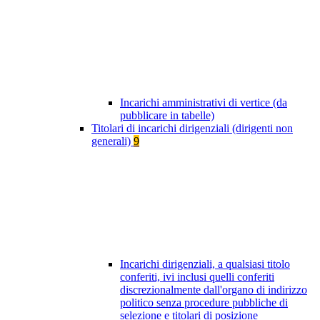
Incarichi amministrativi di vertice (da
pubblicare in tabelle)
Titolari di incarichi dirigenziali (dirigenti non
generali)
9
Incarichi dirigenziali, a qualsiasi titolo
conferiti, ivi inclusi quelli conferiti
discrezionalmente dall'organo di indirizzo
politico senza procedure pubbliche di
selezione e titolari di posizione