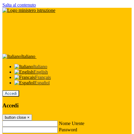
Salta al contenuto
Italiano
Italiano
English
Français
Español
Accedi
Accedi
button close
×
Nome Utente
Password