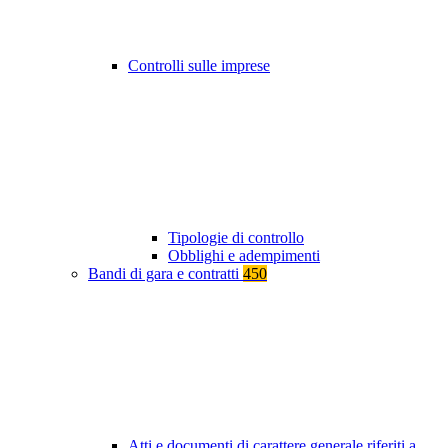
Controlli sulle imprese
Tipologie di controllo
Obblighi e adempimenti
Bandi di gara e contratti
450
Atti e documenti di carattere generale riferiti a