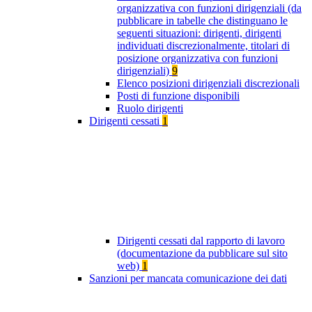
organizzativa con funzioni dirigenziali (da
pubblicare in tabelle che distinguano le
seguenti situazioni: dirigenti, dirigenti
individuati discrezionalmente, titolari di
posizione organizzativa con funzioni
dirigenziali)
9
Elenco posizioni dirigenziali discrezionali
Posti di funzione disponibili
Ruolo dirigenti
Dirigenti cessati
1
Dirigenti cessati dal rapporto di lavoro
(documentazione da pubblicare sul sito
web)
1
Sanzioni per mancata comunicazione dei dati