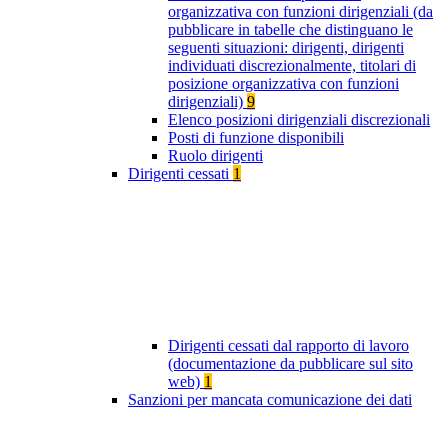
organizzativa con funzioni dirigenziali (da
pubblicare in tabelle che distinguano le
seguenti situazioni: dirigenti, dirigenti
individuati discrezionalmente, titolari di
posizione organizzativa con funzioni
dirigenziali)
9
Elenco posizioni dirigenziali discrezionali
Posti di funzione disponibili
Ruolo dirigenti
Dirigenti cessati
1
Dirigenti cessati dal rapporto di lavoro
(documentazione da pubblicare sul sito
web)
1
Sanzioni per mancata comunicazione dei dati