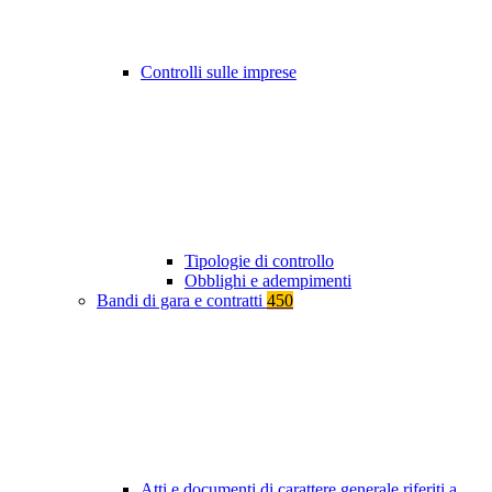
Controlli sulle imprese
Tipologie di controllo
Obblighi e adempimenti
Bandi di gara e contratti
450
Atti e documenti di carattere generale riferiti a