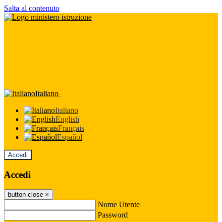
Salta al contenuto
Italiano
Italiano
English
Français
Español
Accedi
Accedi
button close
×
Nome Utente
Password