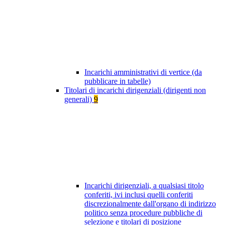
Incarichi amministrativi di vertice (da
pubblicare in tabelle)
Titolari di incarichi dirigenziali (dirigenti non
generali)
9
Incarichi dirigenziali, a qualsiasi titolo
conferiti, ivi inclusi quelli conferiti
discrezionalmente dall'organo di indirizzo
politico senza procedure pubbliche di
selezione e titolari di posizione