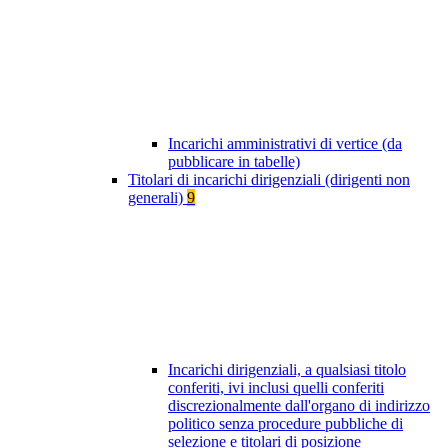
Incarichi amministrativi di vertice (da
pubblicare in tabelle)
Titolari di incarichi dirigenziali (dirigenti non
generali)
9
Incarichi dirigenziali, a qualsiasi titolo
conferiti, ivi inclusi quelli conferiti
discrezionalmente dall'organo di indirizzo
politico senza procedure pubbliche di
selezione e titolari di posizione