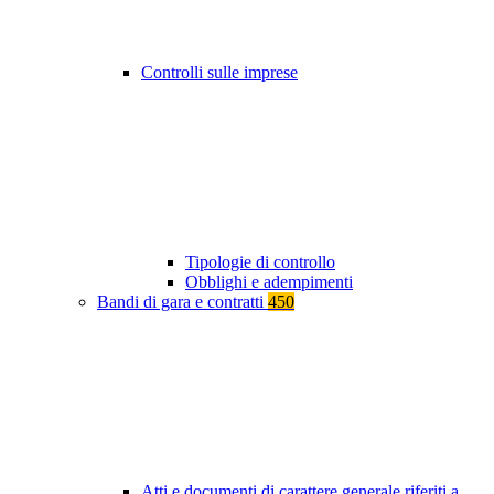
Controlli sulle imprese
Tipologie di controllo
Obblighi e adempimenti
Bandi di gara e contratti
450
Atti e documenti di carattere generale riferiti a