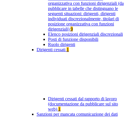
organizzativa con funzioni dirigenziali (da
pubblicare in tabelle che distinguano le
seguenti situazioni: dirigenti, dirigenti
individuati discrezionalmente, titolari di
posizione organizzativa con funzioni
dirigenziali)
9
Elenco posizioni dirigenziali discrezionali
Posti di funzione disponibili
Ruolo dirigenti
Dirigenti cessati
1
Dirigenti cessati dal rapporto di lavoro
(documentazione da pubblicare sul sito
web)
1
Sanzioni per mancata comunicazione dei dati