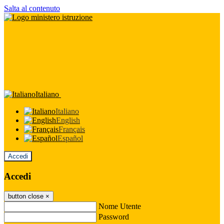
Salta al contenuto
Italiano
Italiano
English
Français
Español
Accedi
Accedi
button close
×
Nome Utente
Password