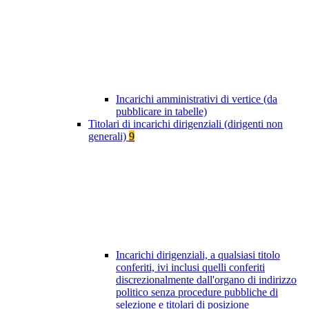
Incarichi amministrativi di vertice (da
pubblicare in tabelle)
Titolari di incarichi dirigenziali (dirigenti non
generali)
9
Incarichi dirigenziali, a qualsiasi titolo
conferiti, ivi inclusi quelli conferiti
discrezionalmente dall'organo di indirizzo
politico senza procedure pubbliche di
selezione e titolari di posizione