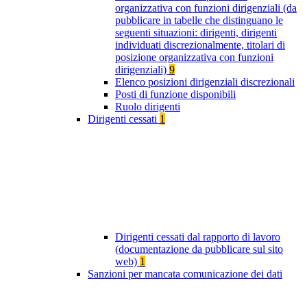
organizzativa con funzioni dirigenziali (da
pubblicare in tabelle che distinguano le
seguenti situazioni: dirigenti, dirigenti
individuati discrezionalmente, titolari di
posizione organizzativa con funzioni
dirigenziali)
9
Elenco posizioni dirigenziali discrezionali
Posti di funzione disponibili
Ruolo dirigenti
Dirigenti cessati
1
Dirigenti cessati dal rapporto di lavoro
(documentazione da pubblicare sul sito
web)
1
Sanzioni per mancata comunicazione dei dati