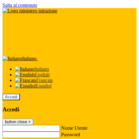
Salta al contenuto
Italiano
Italiano
English
Français
Español
Accedi
Accedi
button close
×
Nome Utente
Password