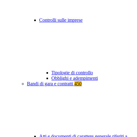
Controlli sulle imprese
Tipologie di controllo
Obblighi e adempimenti
Bandi di gara e contratti
450
Atti e documenti di carattere generale riferiti a