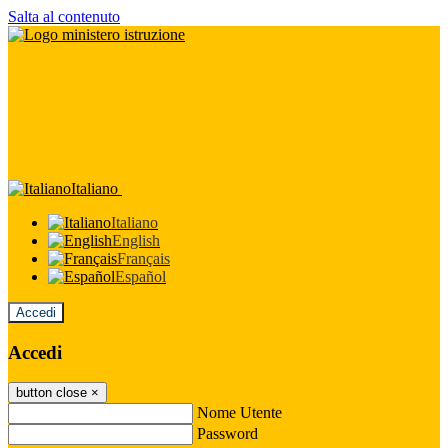
Salta al contenuto
Italiano
Italiano
English
Français
Español
Accedi
Accedi
button close
×
Nome Utente
Password