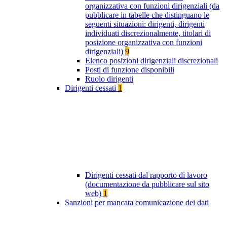
organizzativa con funzioni dirigenziali (da
pubblicare in tabelle che distinguano le
seguenti situazioni: dirigenti, dirigenti
individuati discrezionalmente, titolari di
posizione organizzativa con funzioni
dirigenziali)
9
Elenco posizioni dirigenziali discrezionali
Posti di funzione disponibili
Ruolo dirigenti
Dirigenti cessati
1
Dirigenti cessati dal rapporto di lavoro
(documentazione da pubblicare sul sito
web)
1
Sanzioni per mancata comunicazione dei dati