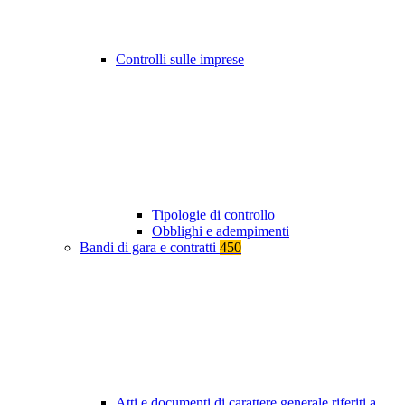
Controlli sulle imprese
Tipologie di controllo
Obblighi e adempimenti
Bandi di gara e contratti
450
Atti e documenti di carattere generale riferiti a