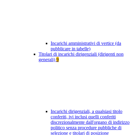
Incarichi amministrativi di vertice (da
pubblicare in tabelle)
Titolari di incarichi dirigenziali (dirigenti non
generali)
9
Incarichi dirigenziali, a qualsiasi titolo
conferiti, ivi inclusi quelli conferiti
discrezionalmente dall'organo di indirizzo
politico senza procedure pubbliche di
selezione e titolari di posizione