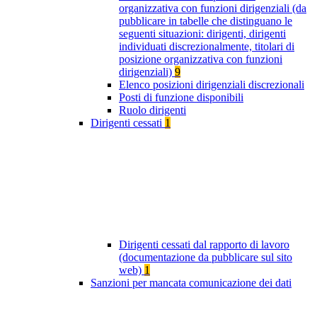
organizzativa con funzioni dirigenziali (da
pubblicare in tabelle che distinguano le
seguenti situazioni: dirigenti, dirigenti
individuati discrezionalmente, titolari di
posizione organizzativa con funzioni
dirigenziali)
9
Elenco posizioni dirigenziali discrezionali
Posti di funzione disponibili
Ruolo dirigenti
Dirigenti cessati
1
Dirigenti cessati dal rapporto di lavoro
(documentazione da pubblicare sul sito
web)
1
Sanzioni per mancata comunicazione dei dati