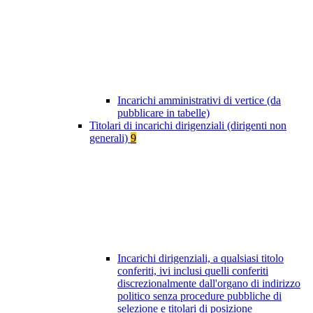
Incarichi amministrativi di vertice (da
pubblicare in tabelle)
Titolari di incarichi dirigenziali (dirigenti non
generali)
9
Incarichi dirigenziali, a qualsiasi titolo
conferiti, ivi inclusi quelli conferiti
discrezionalmente dall'organo di indirizzo
politico senza procedure pubbliche di
selezione e titolari di posizione