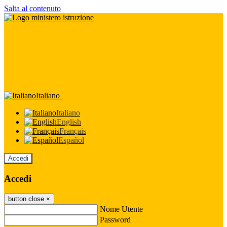
Salta al contenuto
Italiano
Italiano
English
Français
Español
Accedi
Accedi
button close
×
Nome Utente
Password