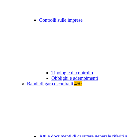
Controlli sulle imprese
Tipologie di controllo
Obblighi e adempimenti
Bandi di gara e contratti
450
Atti e documenti di carattere generale riferiti a