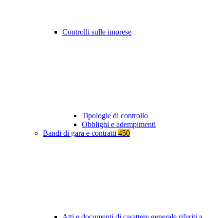
Controlli sulle imprese
Tipologie di controllo
Obblighi e adempimenti
Bandi di gara e contratti
450
Atti e documenti di carattere generale riferiti a