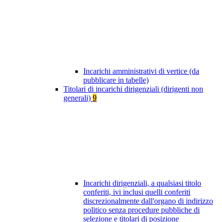
Incarichi amministrativi di vertice (da
pubblicare in tabelle)
Titolari di incarichi dirigenziali (dirigenti non
generali)
9
Incarichi dirigenziali, a qualsiasi titolo
conferiti, ivi inclusi quelli conferiti
discrezionalmente dall'organo di indirizzo
politico senza procedure pubbliche di
selezione e titolari di posizione