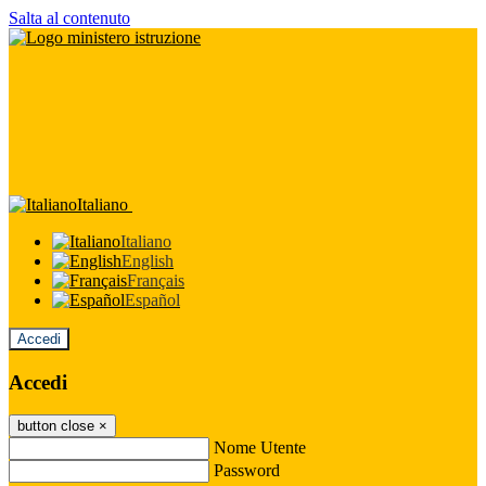
Salta al contenuto
Italiano
Italiano
English
Français
Español
Accedi
Accedi
button close
×
Nome Utente
Password