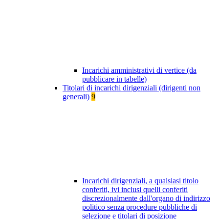
Incarichi amministrativi di vertice (da
pubblicare in tabelle)
Titolari di incarichi dirigenziali (dirigenti non
generali)
9
Incarichi dirigenziali, a qualsiasi titolo
conferiti, ivi inclusi quelli conferiti
discrezionalmente dall'organo di indirizzo
politico senza procedure pubbliche di
selezione e titolari di posizione