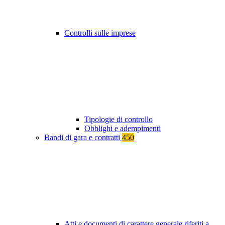
Controlli sulle imprese
Tipologie di controllo
Obblighi e adempimenti
Bandi di gara e contratti
450
Atti e documenti di carattere generale riferiti a