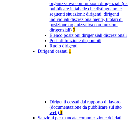
organizzativa con funzioni dirigenziali (da
pubblicare in tabelle che distinguano le
seguenti situazioni: dirigenti, dirigenti
individuati discrezionalmente, titolari di
posizione organizzativa con funzioni
dirigenziali)
9
Elenco posizioni dirigenziali discrezionali
Posti di funzione disponibili
Ruolo dirigenti
Dirigenti cessati
1
Dirigenti cessati dal rapporto di lavoro
(documentazione da pubblicare sul sito
web)
1
Sanzioni per mancata comunicazione dei dati