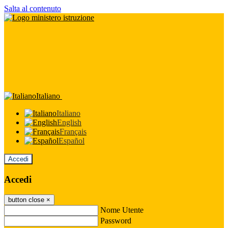
Salta al contenuto
Italiano
Italiano
English
Français
Español
Accedi
Accedi
button close
×
Nome Utente
Password