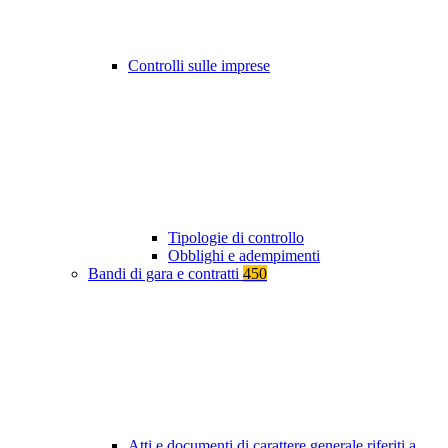
Controlli sulle imprese
Tipologie di controllo
Obblighi e adempimenti
Bandi di gara e contratti
450
Atti e documenti di carattere generale riferiti a