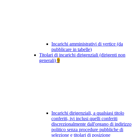
Incarichi amministrativi di vertice (da
pubblicare in tabelle)
Titolari di incarichi dirigenziali (dirigenti non
generali)
9
Incarichi dirigenziali, a qualsiasi titolo
conferiti, ivi inclusi quelli conferiti
discrezionalmente dall'organo di indirizzo
politico senza procedure pubbliche di
selezione e titolari di posizione