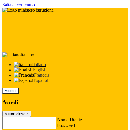
Salta al contenuto
Italiano
Italiano
English
Français
Español
Accedi
Accedi
button close
×
Nome Utente
Password