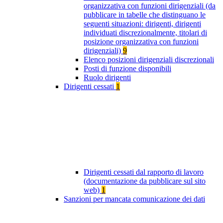
organizzativa con funzioni dirigenziali (da
pubblicare in tabelle che distinguano le
seguenti situazioni: dirigenti, dirigenti
individuati discrezionalmente, titolari di
posizione organizzativa con funzioni
dirigenziali)
9
Elenco posizioni dirigenziali discrezionali
Posti di funzione disponibili
Ruolo dirigenti
Dirigenti cessati
1
Dirigenti cessati dal rapporto di lavoro
(documentazione da pubblicare sul sito
web)
1
Sanzioni per mancata comunicazione dei dati