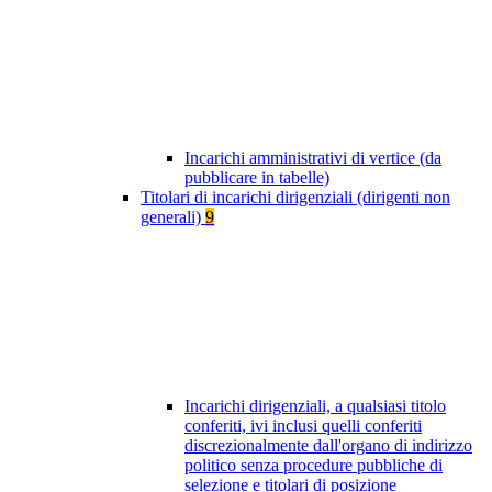
Incarichi amministrativi di vertice (da
pubblicare in tabelle)
Titolari di incarichi dirigenziali (dirigenti non
generali)
9
Incarichi dirigenziali, a qualsiasi titolo
conferiti, ivi inclusi quelli conferiti
discrezionalmente dall'organo di indirizzo
politico senza procedure pubbliche di
selezione e titolari di posizione