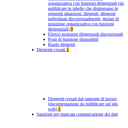
organizzativa con funzioni dirigenziali (da
pubblicare in tabelle che distinguano le
seguenti situazioni: dirigenti, dirigenti
individuati discrezionalmente, titolari di
posizione organizzativa con funzioni
dirigenziali)
9
Elenco posizioni dirigenziali discrezionali
Posti di funzione disponibili
Ruolo dirigenti
Dirigenti cessati
1
Dirigenti cessati dal rapporto di lavoro
(documentazione da pubblicare sul sito
web)
1
Sanzioni per mancata comunicazione dei dati