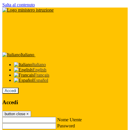
Salta al contenuto
Italiano
Italiano
English
Français
Español
Accedi
Accedi
button close
×
Nome Utente
Password