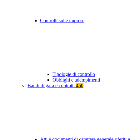
Controlli sulle imprese
Tipologie di controllo
Obblighi e adempimenti
Bandi di gara e contratti
450
Atti e documenti di carattere generale riferiti a