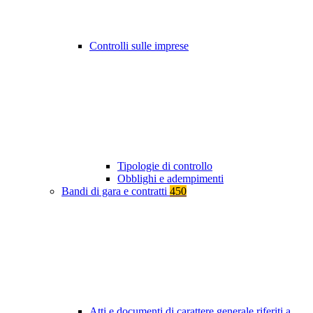
Controlli sulle imprese
Tipologie di controllo
Obblighi e adempimenti
Bandi di gara e contratti
450
Atti e documenti di carattere generale riferiti a