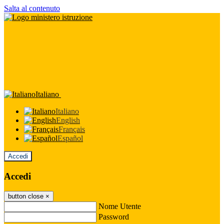
Salta al contenuto
Italiano
Italiano
English
Français
Español
Accedi
Accedi
button close
×
Nome Utente
Password