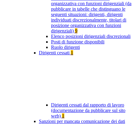
organizzativa con funzioni dirigenziali (da
pubblicare in tabelle che distinguano le
seguenti situazioni: dirigenti, dirigenti
individuati discrezionalmente, titolari di
posizione organizzativa con funzioni
dirigenziali)
9
Elenco posizioni dirigenziali discrezionali
Posti di funzione disponibili
Ruolo dirigenti
Dirigenti cessati
1
Dirigenti cessati dal rapporto di lavoro
(documentazione da pubblicare sul sito
web)
1
Sanzioni per mancata comunicazione dei dati