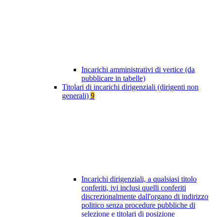
Incarichi amministrativi di vertice (da
pubblicare in tabelle)
Titolari di incarichi dirigenziali (dirigenti non
generali)
9
Incarichi dirigenziali, a qualsiasi titolo
conferiti, ivi inclusi quelli conferiti
discrezionalmente dall'organo di indirizzo
politico senza procedure pubbliche di
selezione e titolari di posizione