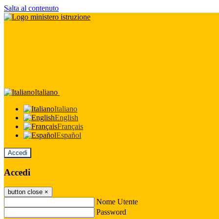
Salta al contenuto
Italiano
Italiano
English
Français
Español
Accedi
Accedi
button close
×
Nome Utente
Password