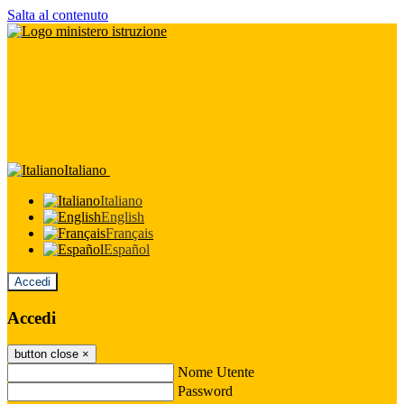
Salta al contenuto
Italiano
Italiano
English
Français
Español
Accedi
Accedi
button close
×
Nome Utente
Password