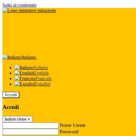
Salta al contenuto
Italiano
Italiano
English
Français
Español
Accedi
Accedi
button close
×
Nome Utente
Password