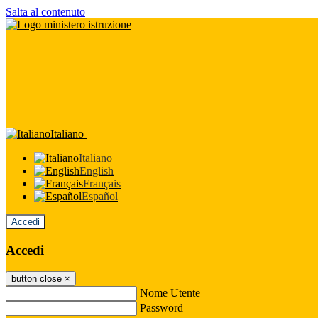
Salta al contenuto
Italiano
Italiano
English
Français
Español
Accedi
Accedi
button close
×
Nome Utente
Password