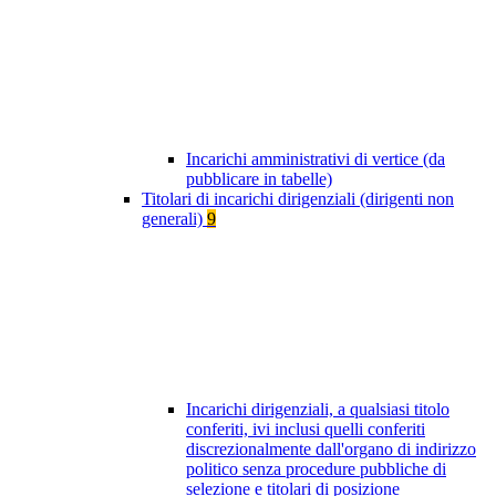
Incarichi amministrativi di vertice (da
pubblicare in tabelle)
Titolari di incarichi dirigenziali (dirigenti non
generali)
9
Incarichi dirigenziali, a qualsiasi titolo
conferiti, ivi inclusi quelli conferiti
discrezionalmente dall'organo di indirizzo
politico senza procedure pubbliche di
selezione e titolari di posizione