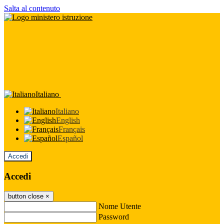
Salta al contenuto
Italiano
Italiano
English
Français
Español
Accedi
Accedi
button close
×
Nome Utente
Password