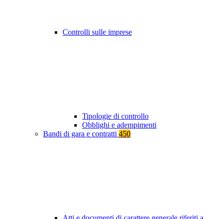
Controlli sulle imprese
Tipologie di controllo
Obblighi e adempimenti
Bandi di gara e contratti
450
Atti e documenti di carattere generale riferiti a