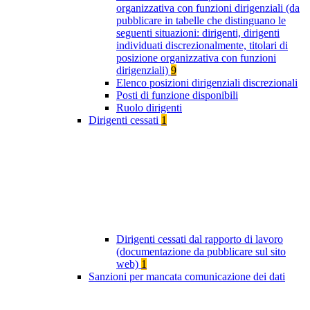
organizzativa con funzioni dirigenziali (da
pubblicare in tabelle che distinguano le
seguenti situazioni: dirigenti, dirigenti
individuati discrezionalmente, titolari di
posizione organizzativa con funzioni
dirigenziali)
9
Elenco posizioni dirigenziali discrezionali
Posti di funzione disponibili
Ruolo dirigenti
Dirigenti cessati
1
Dirigenti cessati dal rapporto di lavoro
(documentazione da pubblicare sul sito
web)
1
Sanzioni per mancata comunicazione dei dati