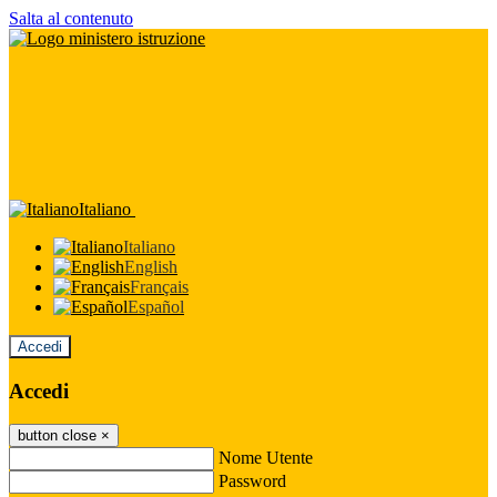
Salta al contenuto
Italiano
Italiano
English
Français
Español
Accedi
Accedi
button close
×
Nome Utente
Password