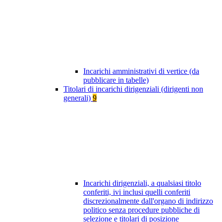
Incarichi amministrativi di vertice (da
pubblicare in tabelle)
Titolari di incarichi dirigenziali (dirigenti non
generali)
9
Incarichi dirigenziali, a qualsiasi titolo
conferiti, ivi inclusi quelli conferiti
discrezionalmente dall'organo di indirizzo
politico senza procedure pubbliche di
selezione e titolari di posizione