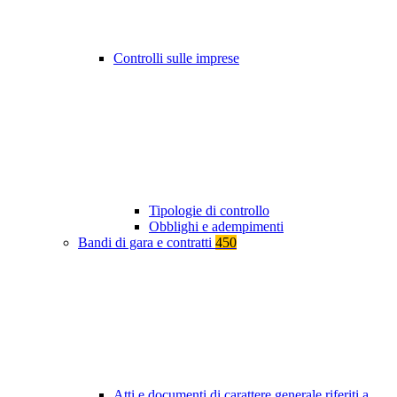
Controlli sulle imprese
Tipologie di controllo
Obblighi e adempimenti
Bandi di gara e contratti
450
Atti e documenti di carattere generale riferiti a