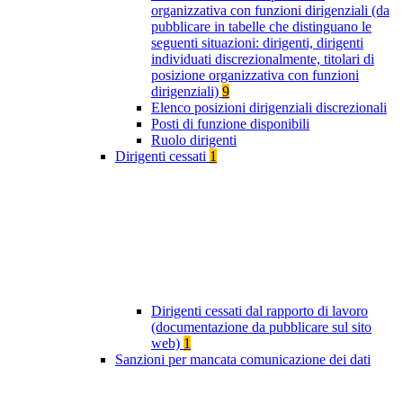
organizzativa con funzioni dirigenziali (da
pubblicare in tabelle che distinguano le
seguenti situazioni: dirigenti, dirigenti
individuati discrezionalmente, titolari di
posizione organizzativa con funzioni
dirigenziali)
9
Elenco posizioni dirigenziali discrezionali
Posti di funzione disponibili
Ruolo dirigenti
Dirigenti cessati
1
Dirigenti cessati dal rapporto di lavoro
(documentazione da pubblicare sul sito
web)
1
Sanzioni per mancata comunicazione dei dati