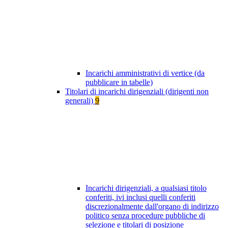
Incarichi amministrativi di vertice (da
pubblicare in tabelle)
Titolari di incarichi dirigenziali (dirigenti non
generali)
9
Incarichi dirigenziali, a qualsiasi titolo
conferiti, ivi inclusi quelli conferiti
discrezionalmente dall'organo di indirizzo
politico senza procedure pubbliche di
selezione e titolari di posizione