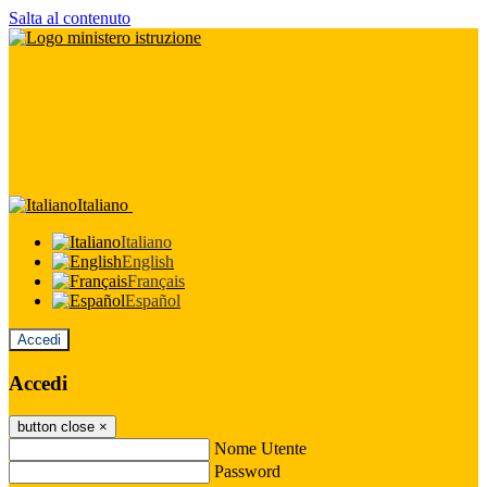
Salta al contenuto
Italiano
Italiano
English
Français
Español
Accedi
Accedi
button close
×
Nome Utente
Password