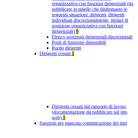
organizzativa con funzioni dirigenziali (da
pubblicare in tabelle che distinguano le
seguenti situazioni: dirigenti, dirigenti
individuati discrezionalmente, titolari di
posizione organizzativa con funzioni
dirigenziali)
9
Elenco posizioni dirigenziali discrezionali
Posti di funzione disponibili
Ruolo dirigenti
Dirigenti cessati
1
Dirigenti cessati dal rapporto di lavoro
(documentazione da pubblicare sul sito
web)
1
Sanzioni per mancata comunicazione dei dati