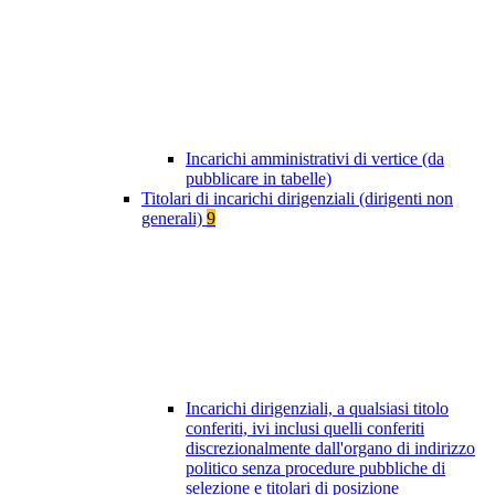
Incarichi amministrativi di vertice (da
pubblicare in tabelle)
Titolari di incarichi dirigenziali (dirigenti non
generali)
9
Incarichi dirigenziali, a qualsiasi titolo
conferiti, ivi inclusi quelli conferiti
discrezionalmente dall'organo di indirizzo
politico senza procedure pubbliche di
selezione e titolari di posizione