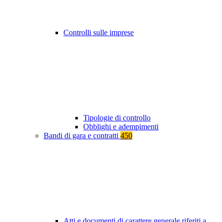
Controlli sulle imprese
Tipologie di controllo
Obblighi e adempimenti
Bandi di gara e contratti
450
Atti e documenti di carattere generale riferiti a