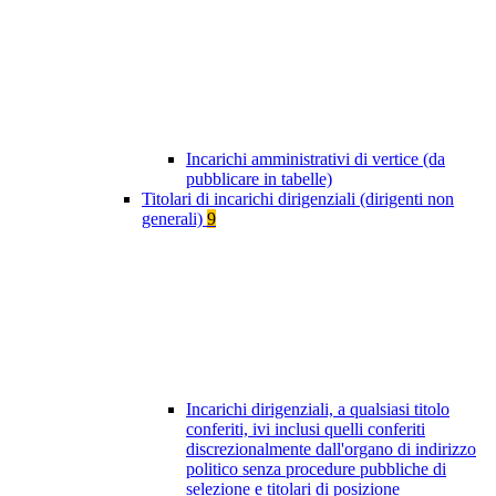
Incarichi amministrativi di vertice (da
pubblicare in tabelle)
Titolari di incarichi dirigenziali (dirigenti non
generali)
9
Incarichi dirigenziali, a qualsiasi titolo
conferiti, ivi inclusi quelli conferiti
discrezionalmente dall'organo di indirizzo
politico senza procedure pubbliche di
selezione e titolari di posizione