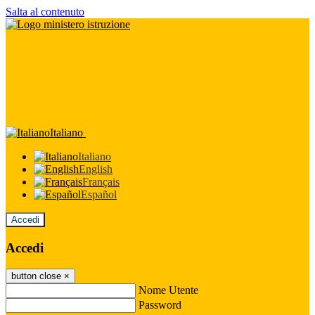
Salta al contenuto
Italiano
Italiano
English
Français
Español
Accedi
Accedi
button close
×
Nome Utente
Password