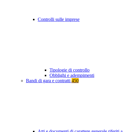
Controlli sulle imprese
Tipologie di controllo
Obblighi e adempimenti
Bandi di gara e contratti
450
Atti e documenti di carattere generale riferiti a