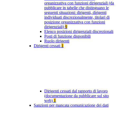
organizzativa con funzioni dirigenziali (da
pubblicare in tabelle che distinguano le
seguenti situazioni: dirigenti, dirigenti
individuati discrezionalmente, titolari di
posizione organizzativa con funzioni
dirigenziali)
9
Elenco posizioni dirigenziali discrezionali
Posti di funzione disponibili
Ruolo dirigenti
Dirigenti cessati
1
Dirigenti cessati dal rapporto di lavoro
(documentazione da pubblicare sul sito
web)
1
Sanzioni per mancata comunicazione dei dati