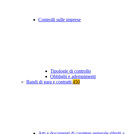
Controlli sulle imprese
Tipologie di controllo
Obblighi e adempimenti
Bandi di gara e contratti
450
Atti e documenti di carattere generale riferiti a