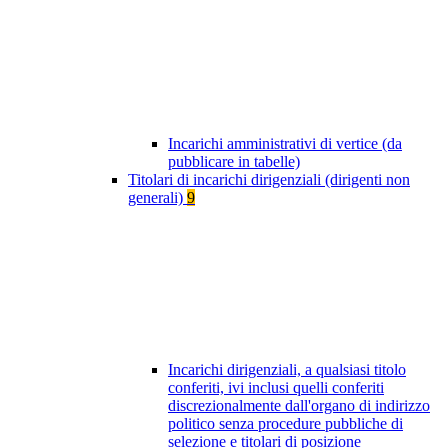
Incarichi amministrativi di vertice (da
pubblicare in tabelle)
Titolari di incarichi dirigenziali (dirigenti non
generali)
9
Incarichi dirigenziali, a qualsiasi titolo
conferiti, ivi inclusi quelli conferiti
discrezionalmente dall'organo di indirizzo
politico senza procedure pubbliche di
selezione e titolari di posizione