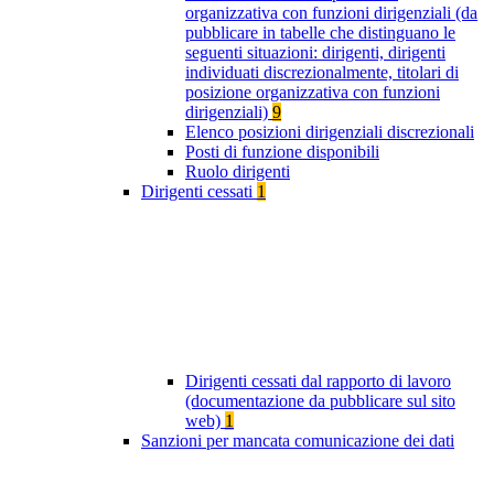
organizzativa con funzioni dirigenziali (da
pubblicare in tabelle che distinguano le
seguenti situazioni: dirigenti, dirigenti
individuati discrezionalmente, titolari di
posizione organizzativa con funzioni
dirigenziali)
9
Elenco posizioni dirigenziali discrezionali
Posti di funzione disponibili
Ruolo dirigenti
Dirigenti cessati
1
Dirigenti cessati dal rapporto di lavoro
(documentazione da pubblicare sul sito
web)
1
Sanzioni per mancata comunicazione dei dati