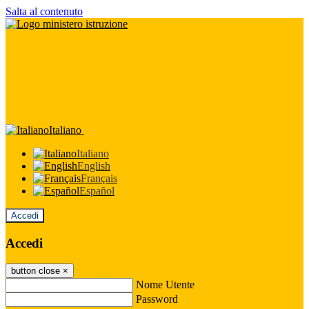
Salta al contenuto
Italiano
Italiano
English
Français
Español
Accedi
Accedi
button close
×
Nome Utente
Password