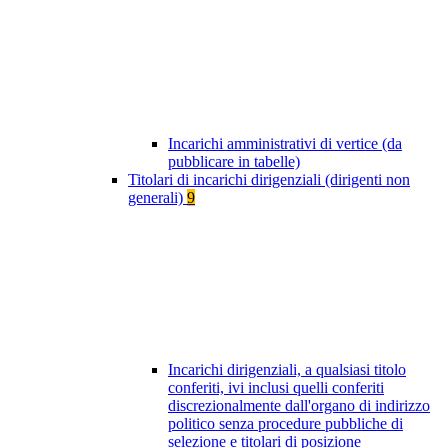
Incarichi amministrativi di vertice (da
pubblicare in tabelle)
Titolari di incarichi dirigenziali (dirigenti non
generali)
9
Incarichi dirigenziali, a qualsiasi titolo
conferiti, ivi inclusi quelli conferiti
discrezionalmente dall'organo di indirizzo
politico senza procedure pubbliche di
selezione e titolari di posizione