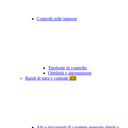
Controlli sulle imprese
Tipologie di controllo
Obblighi e adempimenti
Bandi di gara e contratti
450
Atti e documenti di carattere generale riferiti a