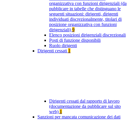
organizzativa con funzioni dirigenziali (da
pubblicare in tabelle che distinguano le
seguenti situazioni: dirigenti, dirigenti
individuati discrezionalmente, titolari di
posizione organizzativa con funzioni
dirigenziali)
9
Elenco posizioni dirigenziali discrezionali
Posti di funzione disponibili
Ruolo dirigenti
Dirigenti cessati
1
Dirigenti cessati dal rapporto di lavoro
(documentazione da pubblicare sul sito
web)
1
Sanzioni per mancata comunicazione dei dati