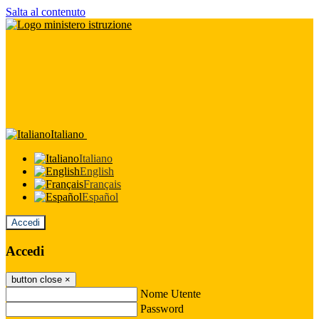
Salta al contenuto
Italiano
Italiano
English
Français
Español
Accedi
Accedi
button close
×
Nome Utente
Password