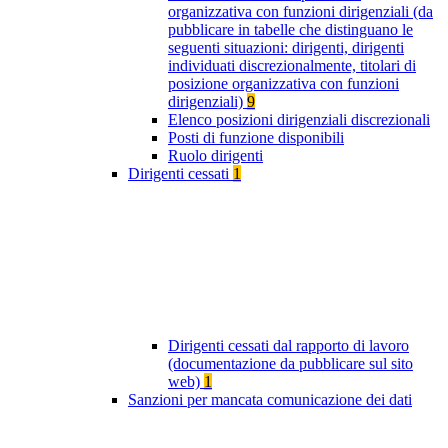
organizzativa con funzioni dirigenziali (da
pubblicare in tabelle che distinguano le
seguenti situazioni: dirigenti, dirigenti
individuati discrezionalmente, titolari di
posizione organizzativa con funzioni
dirigenziali)
9
Elenco posizioni dirigenziali discrezionali
Posti di funzione disponibili
Ruolo dirigenti
Dirigenti cessati
1
Dirigenti cessati dal rapporto di lavoro
(documentazione da pubblicare sul sito
web)
1
Sanzioni per mancata comunicazione dei dati