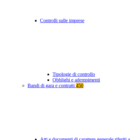
Controlli sulle imprese
Tipologie di controllo
Obblighi e adempimenti
Bandi di gara e contratti
450
Atti e documenti di carattere generale riferiti a