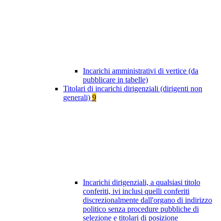
Incarichi amministrativi di vertice (da
pubblicare in tabelle)
Titolari di incarichi dirigenziali (dirigenti non
generali)
9
Incarichi dirigenziali, a qualsiasi titolo
conferiti, ivi inclusi quelli conferiti
discrezionalmente dall'organo di indirizzo
politico senza procedure pubbliche di
selezione e titolari di posizione