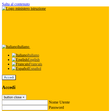
Salta al contenuto
Italiano
Italiano
English
Français
Español
Accedi
Accedi
button close
×
Nome Utente
Password