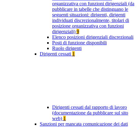
organizzativa con funzioni dirigenziali (da
pubblicare in tabelle che distinguano le
seguenti situazioni: dirigenti, dirigenti
individuati discrezionalmente, titolari di
posizione organizzativa con funzioni
dirigenziali)
9
Elenco posizioni dirigenziali discrezionali
Posti di funzione disponibili
Ruolo dirigenti
Dirigenti cessati
1
Dirigenti cessati dal rapporto di lavoro
(documentazione da pubblicare sul sito
web)
1
Sanzioni per mancata comunicazione dei dati