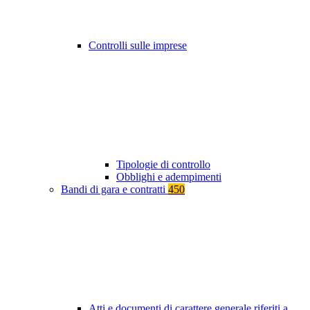
Controlli sulle imprese
Tipologie di controllo
Obblighi e adempimenti
Bandi di gara e contratti
450
Atti e documenti di carattere generale riferiti a