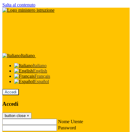
Salta al contenuto
Italiano
Italiano
English
Français
Español
Accedi
Accedi
button close
×
Nome Utente
Password