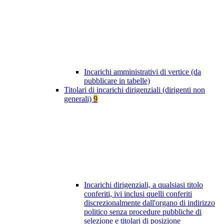
Incarichi amministrativi di vertice (da
pubblicare in tabelle)
Titolari di incarichi dirigenziali (dirigenti non
generali)
9
Incarichi dirigenziali, a qualsiasi titolo
conferiti, ivi inclusi quelli conferiti
discrezionalmente dall'organo di indirizzo
politico senza procedure pubbliche di
selezione e titolari di posizione