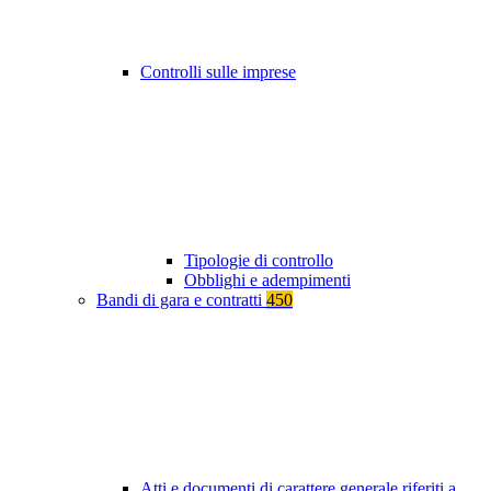
Controlli sulle imprese
Tipologie di controllo
Obblighi e adempimenti
Bandi di gara e contratti
450
Atti e documenti di carattere generale riferiti a