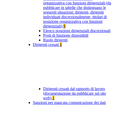
organizzativa con funzioni dirigenziali (da
pubblicare in tabelle che distinguano le
seguenti situazioni: dirigenti, dirigenti
individuati discrezionalmente, titolari di
posizione organizzativa con funzioni
dirigenziali)
9
Elenco posizioni dirigenziali discrezionali
Posti di funzione disponibili
Ruolo dirigenti
Dirigenti cessati
1
Dirigenti cessati dal rapporto di lavoro
(documentazione da pubblicare sul sito
web)
1
Sanzioni per mancata comunicazione dei dati