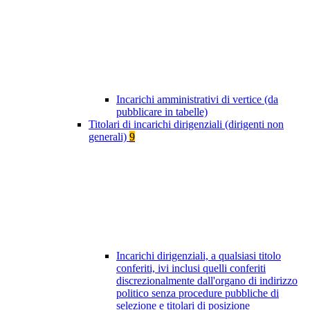
Incarichi amministrativi di vertice (da
pubblicare in tabelle)
Titolari di incarichi dirigenziali (dirigenti non
generali)
9
Incarichi dirigenziali, a qualsiasi titolo
conferiti, ivi inclusi quelli conferiti
discrezionalmente dall'organo di indirizzo
politico senza procedure pubbliche di
selezione e titolari di posizione