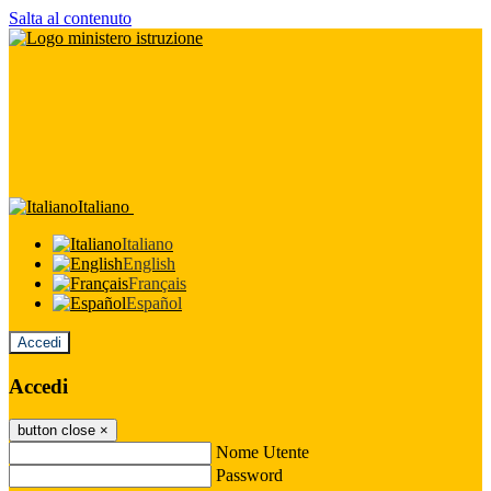
Salta al contenuto
Italiano
Italiano
English
Français
Español
Accedi
Accedi
button close
×
Nome Utente
Password