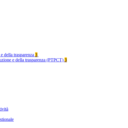
 e della trasparenza
3
rruzione e della trasparenza (PTPCT)
3
ività
stionale