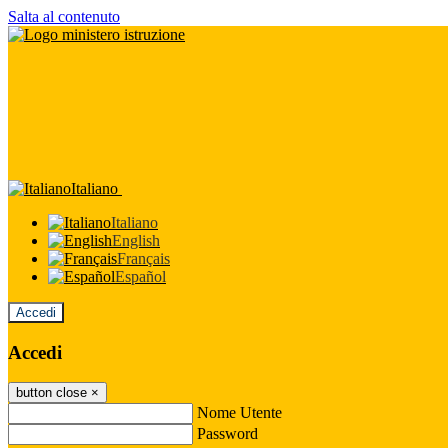
Salta al contenuto
Italiano
Italiano
English
Français
Español
Accedi
Accedi
button close
×
Nome Utente
Password