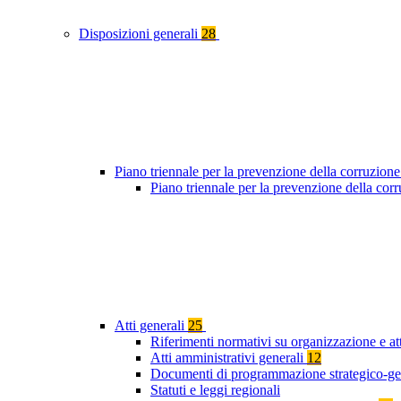
Disposizioni generali
28
Piano triennale per la prevenzione della corruzione
Piano triennale per la prevenzione della co
Atti generali
25
Riferimenti normativi su organizzazione e att
Atti amministrativi generali
12
Documenti di programmazione strategico-ge
Statuti e leggi regionali