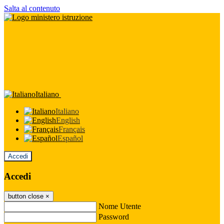
Salta al contenuto
Italiano
Italiano
English
Français
Español
Accedi
Accedi
button close
×
Nome Utente
Password