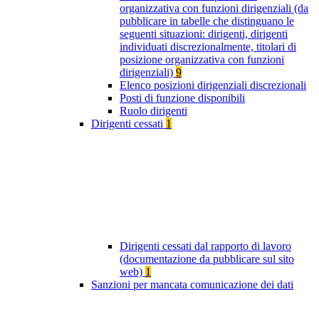
organizzativa con funzioni dirigenziali (da
pubblicare in tabelle che distinguano le
seguenti situazioni: dirigenti, dirigenti
individuati discrezionalmente, titolari di
posizione organizzativa con funzioni
dirigenziali)
9
Elenco posizioni dirigenziali discrezionali
Posti di funzione disponibili
Ruolo dirigenti
Dirigenti cessati
1
Dirigenti cessati dal rapporto di lavoro
(documentazione da pubblicare sul sito
web)
1
Sanzioni per mancata comunicazione dei dati