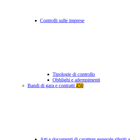
Controlli sulle imprese
Tipologie di controllo
Obblighi e adempimenti
Bandi di gara e contratti
450
Atti e documenti di carattere generale riferiti a