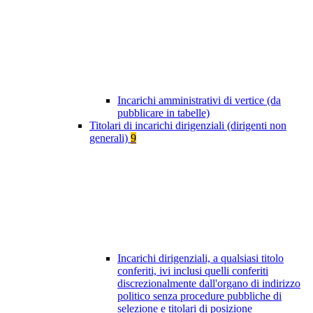
Incarichi amministrativi di vertice (da
pubblicare in tabelle)
Titolari di incarichi dirigenziali (dirigenti non
generali)
9
Incarichi dirigenziali, a qualsiasi titolo
conferiti, ivi inclusi quelli conferiti
discrezionalmente dall'organo di indirizzo
politico senza procedure pubbliche di
selezione e titolari di posizione