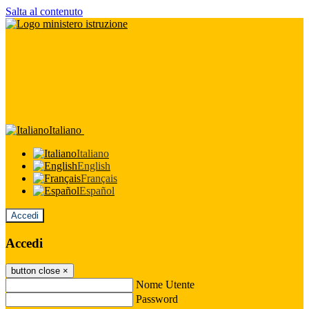
Salta al contenuto
Italiano
Italiano
English
Français
Español
Accedi
Accedi
button close
×
Nome Utente
Password