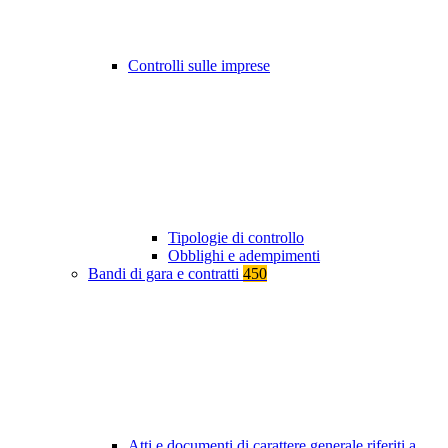
Controlli sulle imprese
Tipologie di controllo
Obblighi e adempimenti
Bandi di gara e contratti
450
Atti e documenti di carattere generale riferiti a