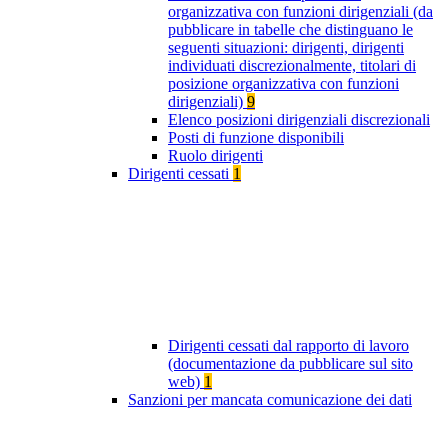
organizzativa con funzioni dirigenziali (da
pubblicare in tabelle che distinguano le
seguenti situazioni: dirigenti, dirigenti
individuati discrezionalmente, titolari di
posizione organizzativa con funzioni
dirigenziali)
9
Elenco posizioni dirigenziali discrezionali
Posti di funzione disponibili
Ruolo dirigenti
Dirigenti cessati
1
Dirigenti cessati dal rapporto di lavoro
(documentazione da pubblicare sul sito
web)
1
Sanzioni per mancata comunicazione dei dati