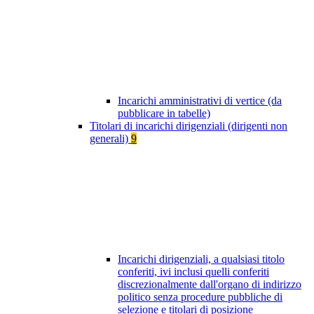
Incarichi amministrativi di vertice (da
pubblicare in tabelle)
Titolari di incarichi dirigenziali (dirigenti non
generali)
9
Incarichi dirigenziali, a qualsiasi titolo
conferiti, ivi inclusi quelli conferiti
discrezionalmente dall'organo di indirizzo
politico senza procedure pubbliche di
selezione e titolari di posizione