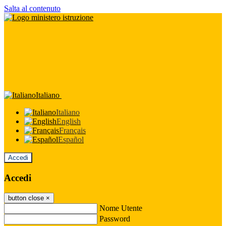
Salta al contenuto
Italiano
Italiano
English
Français
Español
Accedi
Accedi
button close
×
Nome Utente
Password