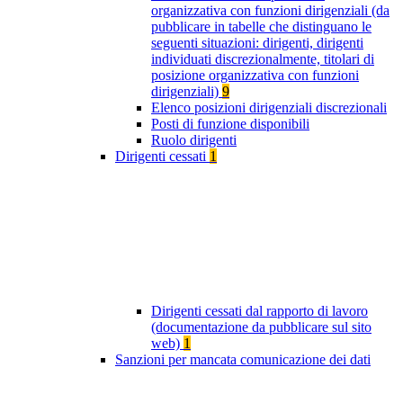
organizzativa con funzioni dirigenziali (da
pubblicare in tabelle che distinguano le
seguenti situazioni: dirigenti, dirigenti
individuati discrezionalmente, titolari di
posizione organizzativa con funzioni
dirigenziali)
9
Elenco posizioni dirigenziali discrezionali
Posti di funzione disponibili
Ruolo dirigenti
Dirigenti cessati
1
Dirigenti cessati dal rapporto di lavoro
(documentazione da pubblicare sul sito
web)
1
Sanzioni per mancata comunicazione dei dati