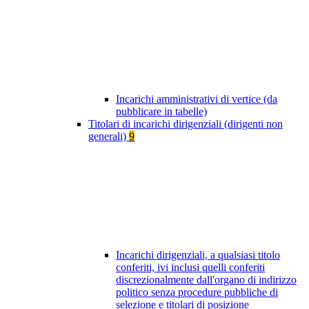
Incarichi amministrativi di vertice (da
pubblicare in tabelle)
Titolari di incarichi dirigenziali (dirigenti non
generali)
9
Incarichi dirigenziali, a qualsiasi titolo
conferiti, ivi inclusi quelli conferiti
discrezionalmente dall'organo di indirizzo
politico senza procedure pubbliche di
selezione e titolari di posizione