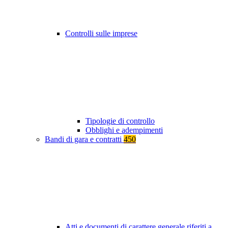
Controlli sulle imprese
Tipologie di controllo
Obblighi e adempimenti
Bandi di gara e contratti
450
Atti e documenti di carattere generale riferiti a