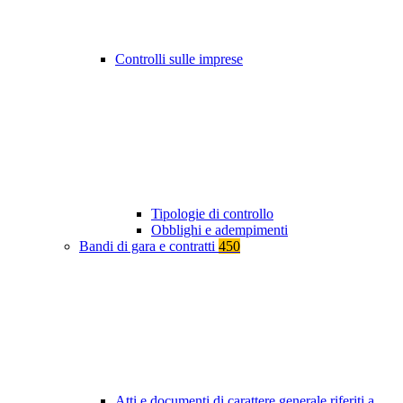
Controlli sulle imprese
Tipologie di controllo
Obblighi e adempimenti
Bandi di gara e contratti
450
Atti e documenti di carattere generale riferiti a