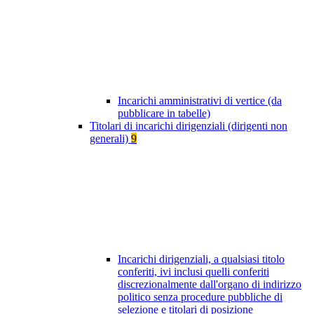
Incarichi amministrativi di vertice (da
pubblicare in tabelle)
Titolari di incarichi dirigenziali (dirigenti non
generali)
9
Incarichi dirigenziali, a qualsiasi titolo
conferiti, ivi inclusi quelli conferiti
discrezionalmente dall'organo di indirizzo
politico senza procedure pubbliche di
selezione e titolari di posizione