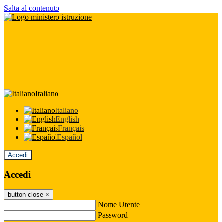
Salta al contenuto
Italiano
Italiano
English
Français
Español
Accedi
Accedi
button close
×
Nome Utente
Password