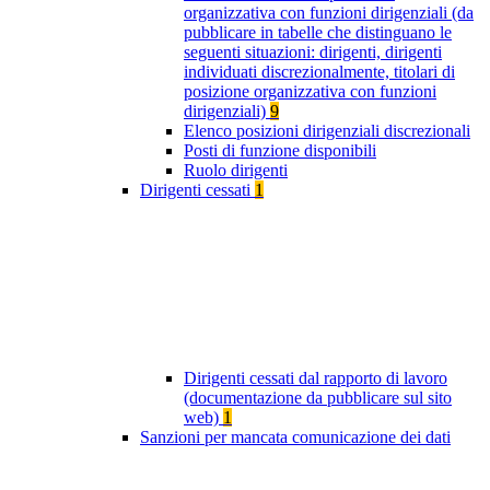
organizzativa con funzioni dirigenziali (da
pubblicare in tabelle che distinguano le
seguenti situazioni: dirigenti, dirigenti
individuati discrezionalmente, titolari di
posizione organizzativa con funzioni
dirigenziali)
9
Elenco posizioni dirigenziali discrezionali
Posti di funzione disponibili
Ruolo dirigenti
Dirigenti cessati
1
Dirigenti cessati dal rapporto di lavoro
(documentazione da pubblicare sul sito
web)
1
Sanzioni per mancata comunicazione dei dati