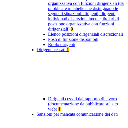
organizzativa con funzioni dirigenziali (da
pubblicare in tabelle che distinguano le
seguenti situazioni: dirigenti, dirigenti
individuati discrezionalmente, titolari di
posizione organizzativa con funzioni
dirigenziali)
9
Elenco posizioni dirigenziali discrezionali
Posti di funzione disponibili
Ruolo dirigenti
Dirigenti cessati
1
Dirigenti cessati dal rapporto di lavoro
(documentazione da pubblicare sul sito
web)
1
Sanzioni per mancata comunicazione dei dati