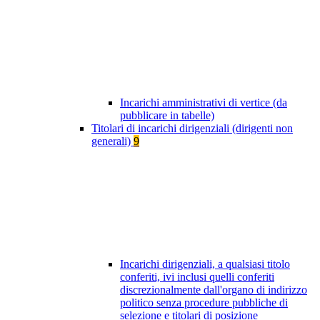
Incarichi amministrativi di vertice (da
pubblicare in tabelle)
Titolari di incarichi dirigenziali (dirigenti non
generali)
9
Incarichi dirigenziali, a qualsiasi titolo
conferiti, ivi inclusi quelli conferiti
discrezionalmente dall'organo di indirizzo
politico senza procedure pubbliche di
selezione e titolari di posizione