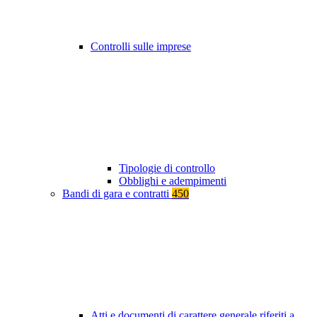
Controlli sulle imprese
Tipologie di controllo
Obblighi e adempimenti
Bandi di gara e contratti
450
Atti e documenti di carattere generale riferiti a