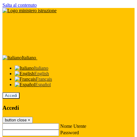
Salta al contenuto
Italiano
Italiano
English
Français
Español
Accedi
Accedi
button close
×
Nome Utente
Password