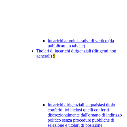
Incarichi amministrativi di vertice (da
pubblicare in tabelle)
Titolari di incarichi dirigenziali (dirigenti non
generali)
9
Incarichi dirigenziali, a qualsiasi titolo
conferiti, ivi inclusi quelli conferiti
discrezionalmente dall'organo di indirizzo
politico senza procedure pubbliche di
selezione e titolari di posizione