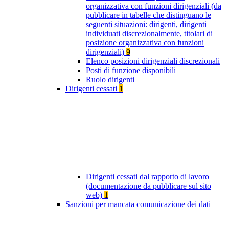
organizzativa con funzioni dirigenziali (da
pubblicare in tabelle che distinguano le
seguenti situazioni: dirigenti, dirigenti
individuati discrezionalmente, titolari di
posizione organizzativa con funzioni
dirigenziali)
9
Elenco posizioni dirigenziali discrezionali
Posti di funzione disponibili
Ruolo dirigenti
Dirigenti cessati
1
Dirigenti cessati dal rapporto di lavoro
(documentazione da pubblicare sul sito
web)
1
Sanzioni per mancata comunicazione dei dati