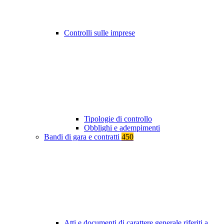
Controlli sulle imprese
Tipologie di controllo
Obblighi e adempimenti
Bandi di gara e contratti
450
Atti e documenti di carattere generale riferiti a