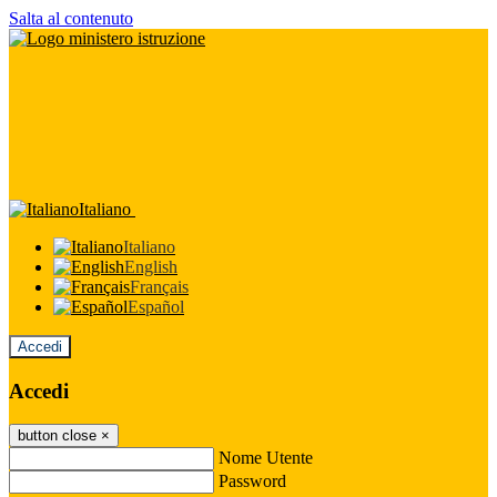
Salta al contenuto
Italiano
Italiano
English
Français
Español
Accedi
Accedi
button close
×
Nome Utente
Password