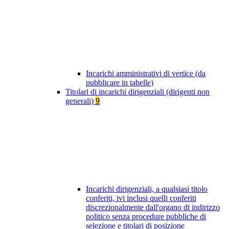
Incarichi amministrativi di vertice (da
pubblicare in tabelle)
Titolari di incarichi dirigenziali (dirigenti non
generali)
9
Incarichi dirigenziali, a qualsiasi titolo
conferiti, ivi inclusi quelli conferiti
discrezionalmente dall'organo di indirizzo
politico senza procedure pubbliche di
selezione e titolari di posizione