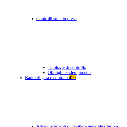
Controlli sulle imprese
Tipologie di controllo
Obblighi e adempimenti
Bandi di gara e contratti
450
Atti e documenti di carattere generale riferiti a