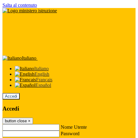
Salta al contenuto
Italiano
Italiano
English
Français
Español
Accedi
Accedi
button close
×
Nome Utente
Password