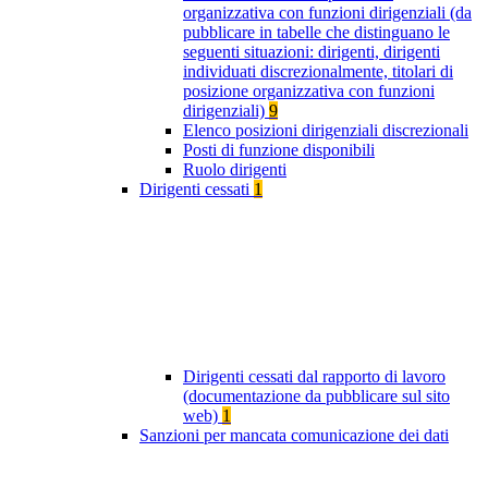
organizzativa con funzioni dirigenziali (da
pubblicare in tabelle che distinguano le
seguenti situazioni: dirigenti, dirigenti
individuati discrezionalmente, titolari di
posizione organizzativa con funzioni
dirigenziali)
9
Elenco posizioni dirigenziali discrezionali
Posti di funzione disponibili
Ruolo dirigenti
Dirigenti cessati
1
Dirigenti cessati dal rapporto di lavoro
(documentazione da pubblicare sul sito
web)
1
Sanzioni per mancata comunicazione dei dati