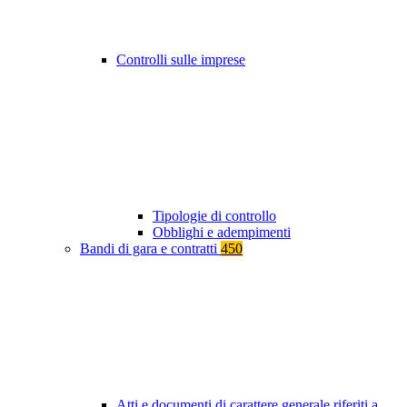
Controlli sulle imprese
Tipologie di controllo
Obblighi e adempimenti
Bandi di gara e contratti
450
Atti e documenti di carattere generale riferiti a