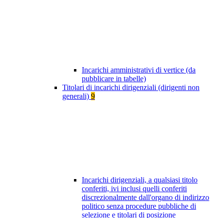
Incarichi amministrativi di vertice (da
pubblicare in tabelle)
Titolari di incarichi dirigenziali (dirigenti non
generali)
9
Incarichi dirigenziali, a qualsiasi titolo
conferiti, ivi inclusi quelli conferiti
discrezionalmente dall'organo di indirizzo
politico senza procedure pubbliche di
selezione e titolari di posizione