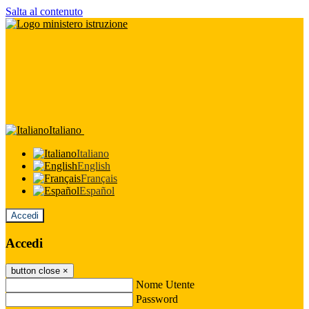
Salta al contenuto
Italiano
Italiano
English
Français
Español
Accedi
Accedi
button close
×
Nome Utente
Password