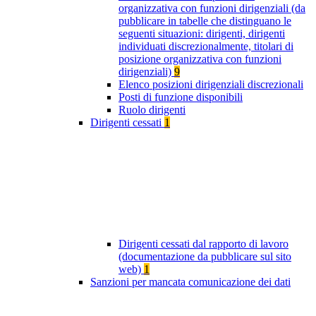
organizzativa con funzioni dirigenziali (da
pubblicare in tabelle che distinguano le
seguenti situazioni: dirigenti, dirigenti
individuati discrezionalmente, titolari di
posizione organizzativa con funzioni
dirigenziali)
9
Elenco posizioni dirigenziali discrezionali
Posti di funzione disponibili
Ruolo dirigenti
Dirigenti cessati
1
Dirigenti cessati dal rapporto di lavoro
(documentazione da pubblicare sul sito
web)
1
Sanzioni per mancata comunicazione dei dati