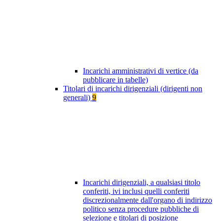
Incarichi amministrativi di vertice (da
pubblicare in tabelle)
Titolari di incarichi dirigenziali (dirigenti non
generali)
9
Incarichi dirigenziali, a qualsiasi titolo
conferiti, ivi inclusi quelli conferiti
discrezionalmente dall'organo di indirizzo
politico senza procedure pubbliche di
selezione e titolari di posizione