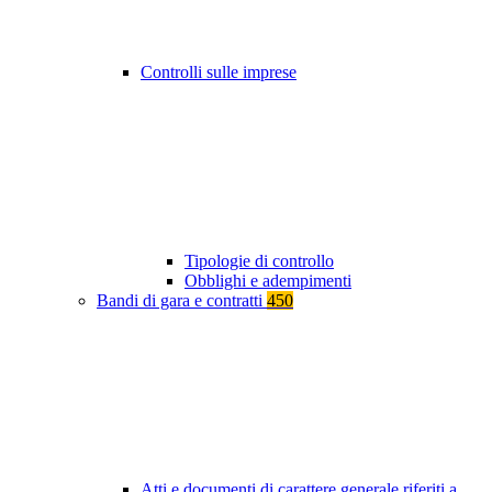
Controlli sulle imprese
Tipologie di controllo
Obblighi e adempimenti
Bandi di gara e contratti
450
Atti e documenti di carattere generale riferiti a