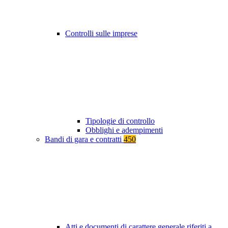
Controlli sulle imprese
Tipologie di controllo
Obblighi e adempimenti
Bandi di gara e contratti
450
Atti e documenti di carattere generale riferiti a