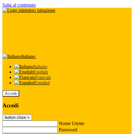
Salta al contenuto
Italiano
Italiano
English
Français
Español
Accedi
Accedi
button close
×
Nome Utente
Password