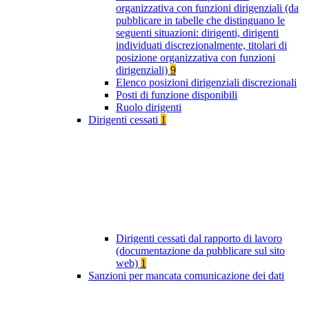
organizzativa con funzioni dirigenziali (da
pubblicare in tabelle che distinguano le
seguenti situazioni: dirigenti, dirigenti
individuati discrezionalmente, titolari di
posizione organizzativa con funzioni
dirigenziali)
9
Elenco posizioni dirigenziali discrezionali
Posti di funzione disponibili
Ruolo dirigenti
Dirigenti cessati
1
Dirigenti cessati dal rapporto di lavoro
(documentazione da pubblicare sul sito
web)
1
Sanzioni per mancata comunicazione dei dati