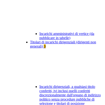
Incarichi amministrativi di vertice (da
pubblicare in tabelle)
Titolari di incarichi dirigenziali (dirigenti non
generali)
9
Incarichi dirigenziali, a qualsiasi titolo
conferiti, ivi inclusi quelli conferiti
discrezionalmente dall'organo di indirizzo
politico senza procedure pubbliche di
selezione e titolari di posizione