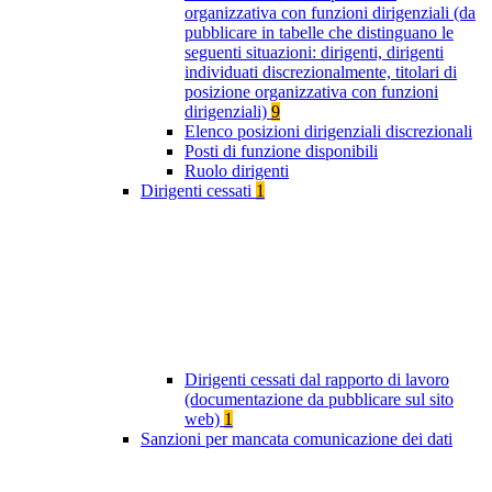
organizzativa con funzioni dirigenziali (da
pubblicare in tabelle che distinguano le
seguenti situazioni: dirigenti, dirigenti
individuati discrezionalmente, titolari di
posizione organizzativa con funzioni
dirigenziali)
9
Elenco posizioni dirigenziali discrezionali
Posti di funzione disponibili
Ruolo dirigenti
Dirigenti cessati
1
Dirigenti cessati dal rapporto di lavoro
(documentazione da pubblicare sul sito
web)
1
Sanzioni per mancata comunicazione dei dati