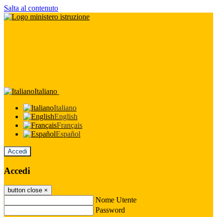
Salta al contenuto
Italiano
Italiano
English
Français
Español
Accedi
Accedi
button close
×
Nome Utente
Password