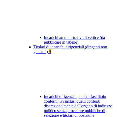
Incarichi amministrativi di vertice (da
pubblicare in tabelle)
Titolari di incarichi dirigenziali (dirigenti non
generali)
9
Incarichi dirigenziali, a qualsiasi titolo
conferiti, ivi inclusi quelli conferiti
discrezionalmente dall'organo di indirizzo
politico senza procedure pubbliche di
selezione e titolari di posizione