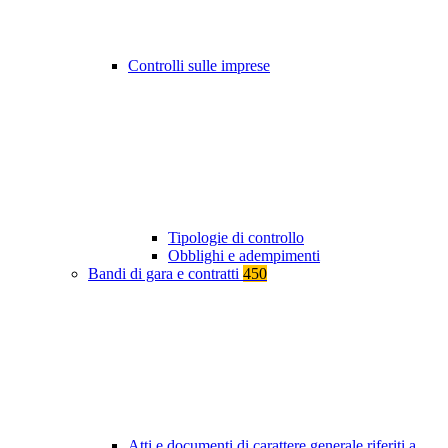
Controlli sulle imprese
Tipologie di controllo
Obblighi e adempimenti
Bandi di gara e contratti
450
Atti e documenti di carattere generale riferiti a