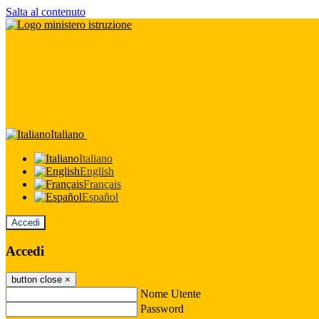
Salta al contenuto
Italiano
Italiano
English
Français
Español
Accedi
Accedi
button close
×
Nome Utente
Password