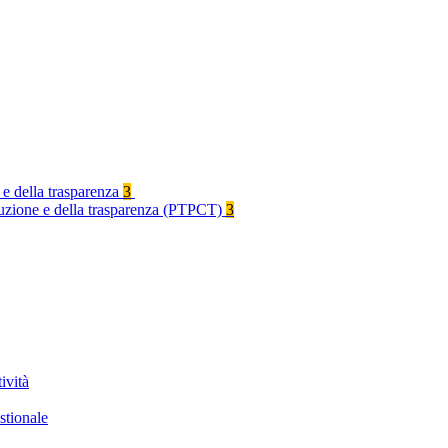
 e della trasparenza
3
rruzione e della trasparenza (PTPCT)
3
ività
stionale