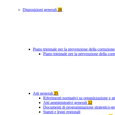
Disposizioni generali
28
Piano triennale per la prevenzione della corruzione
Piano triennale per la prevenzione della co
Atti generali
25
Riferimenti normativi su organizzazione e att
Atti amministrativi generali
12
Documenti di programmazione strategico-ge
Statuti e leggi regionali