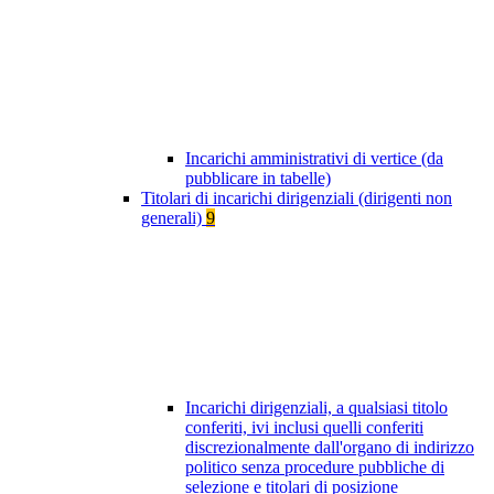
Incarichi amministrativi di vertice (da
pubblicare in tabelle)
Titolari di incarichi dirigenziali (dirigenti non
generali)
9
Incarichi dirigenziali, a qualsiasi titolo
conferiti, ivi inclusi quelli conferiti
discrezionalmente dall'organo di indirizzo
politico senza procedure pubbliche di
selezione e titolari di posizione