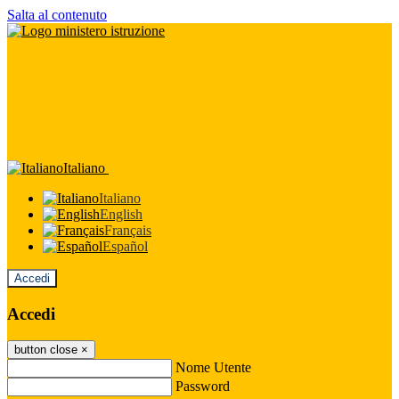
Salta al contenuto
Italiano
Italiano
English
Français
Español
Accedi
Accedi
button close
×
Nome Utente
Password