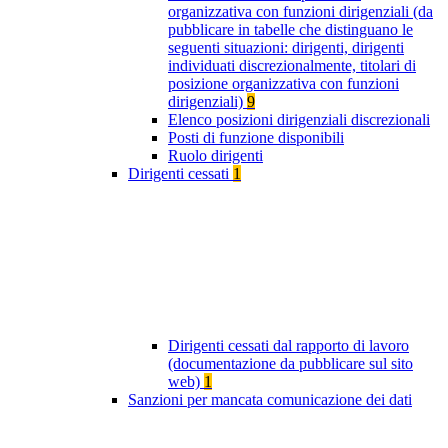
organizzativa con funzioni dirigenziali (da
pubblicare in tabelle che distinguano le
seguenti situazioni: dirigenti, dirigenti
individuati discrezionalmente, titolari di
posizione organizzativa con funzioni
dirigenziali)
9
Elenco posizioni dirigenziali discrezionali
Posti di funzione disponibili
Ruolo dirigenti
Dirigenti cessati
1
Dirigenti cessati dal rapporto di lavoro
(documentazione da pubblicare sul sito
web)
1
Sanzioni per mancata comunicazione dei dati