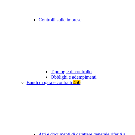
Controlli sulle imprese
Tipologie di controllo
Obblighi e adempimenti
Bandi di gara e contratti
450
Atti e documenti di carattere generale riferiti a