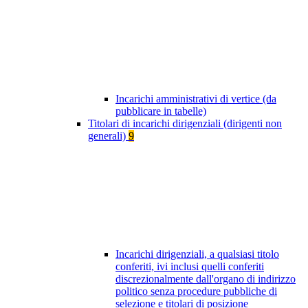
Incarichi amministrativi di vertice (da
pubblicare in tabelle)
Titolari di incarichi dirigenziali (dirigenti non
generali)
9
Incarichi dirigenziali, a qualsiasi titolo
conferiti, ivi inclusi quelli conferiti
discrezionalmente dall'organo di indirizzo
politico senza procedure pubbliche di
selezione e titolari di posizione