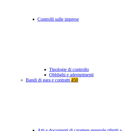
Controlli sulle imprese
Tipologie di controllo
Obblighi e adempimenti
Bandi di gara e contratti
450
Atti e documenti di carattere generale riferiti a