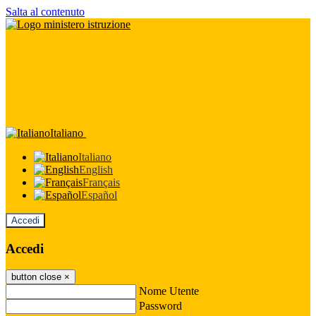
Salta al contenuto
Italiano
Italiano
English
Français
Español
Accedi
Accedi
button close
×
Nome Utente
Password