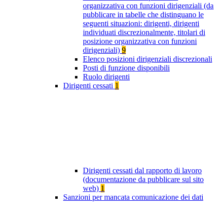
organizzativa con funzioni dirigenziali (da
pubblicare in tabelle che distinguano le
seguenti situazioni: dirigenti, dirigenti
individuati discrezionalmente, titolari di
posizione organizzativa con funzioni
dirigenziali)
9
Elenco posizioni dirigenziali discrezionali
Posti di funzione disponibili
Ruolo dirigenti
Dirigenti cessati
1
Dirigenti cessati dal rapporto di lavoro
(documentazione da pubblicare sul sito
web)
1
Sanzioni per mancata comunicazione dei dati